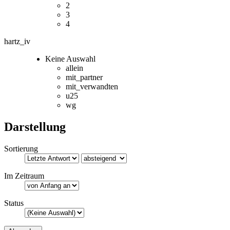
2
3
4
hartz_iv
Keine Auswahl
allein
mit_partner
mit_verwandten
u25
wg
Darstellung
Sortierung
Im Zeitraum
Status