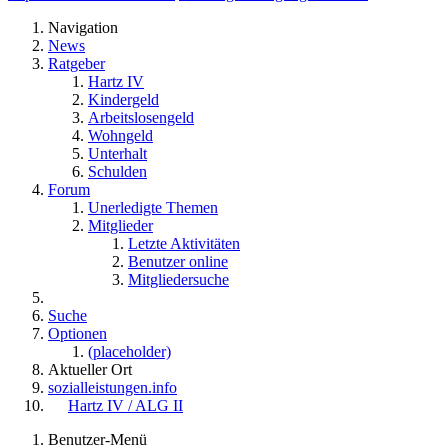
Navigation
News
Ratgeber
Hartz IV
Kindergeld
Arbeitslosengeld
Wohngeld
Unterhalt
Schulden
Forum
Unerledigte Themen
Mitglieder
Letzte Aktivitäten
Benutzer online
Mitgliedersuche
Suche
Optionen
(placeholder)
Aktueller Ort
sozialleistungen.info
Hartz IV / ALG II
Benutzer-Menü