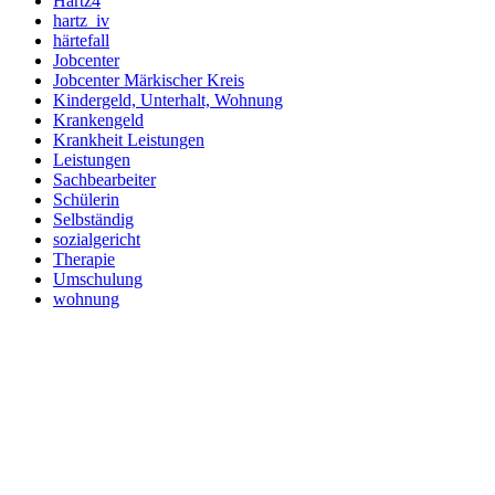
Hartz4
hartz_iv
härtefall
Jobcenter
Jobcenter Märkischer Kreis
Kindergeld, Unterhalt, Wohnung
Krankengeld
Krankheit Leistungen
Leistungen
Sachbearbeiter
Schülerin
Selbständig
sozialgericht
Therapie
Umschulung
wohnung