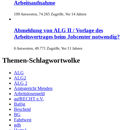
Arbeitsaufnahme
109 Antworten, 74.265 Zugriffe, Vor 14 Jahren
Abmeldung von ALG II / Vorlage des
Arbeitsvertrages beim Jobcenter notwendig?
6 Antworten, 49.771 Zugriffe, Vor 11 Jahren
Themen-Schlagwortwolke
ALG
ALG2
ALG 2
Amtsgericht Menden
Arbeitslosengeld
aufRECHT e.V.
Bafög
Bescheid
BG
Fahrtweg
gdb