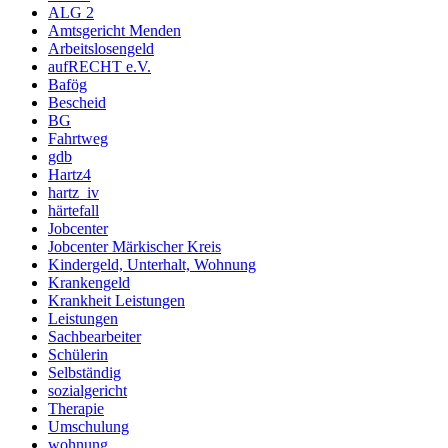
ALG 2
Amtsgericht Menden
Arbeitslosengeld
aufRECHT e.V.
Bafög
Bescheid
BG
Fahrtweg
gdb
Hartz4
hartz_iv
härtefall
Jobcenter
Jobcenter Märkischer Kreis
Kindergeld, Unterhalt, Wohnung
Krankengeld
Krankheit Leistungen
Leistungen
Sachbearbeiter
Schülerin
Selbständig
sozialgericht
Therapie
Umschulung
wohnung