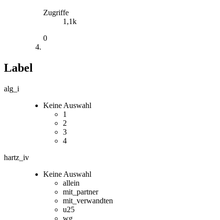
Zugriffe
1,1k
0
Label
alg_i
Keine Auswahl
1
2
3
4
hartz_iv
Keine Auswahl
allein
mit_partner
mit_verwandten
u25
wg