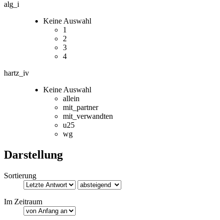
alg_i
Keine Auswahl
1
2
3
4
hartz_iv
Keine Auswahl
allein
mit_partner
mit_verwandten
u25
wg
Darstellung
Sortierung
Im Zeitraum