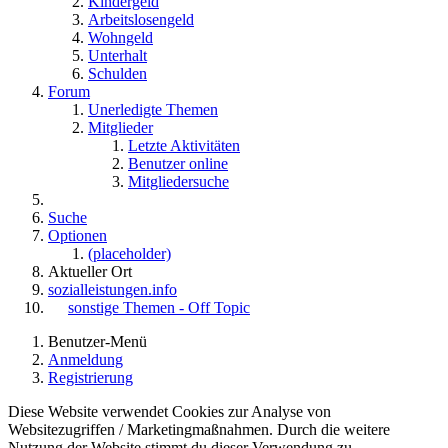
Kindergeld
Arbeitslosengeld
Wohngeld
Unterhalt
Schulden
Forum
Unerledigte Themen
Mitglieder
Letzte Aktivitäten
Benutzer online
Mitgliedersuche
Suche
Optionen
(placeholder)
Aktueller Ort
sozialleistungen.info
sonstige Themen - Off Topic
Benutzer-Menü
Anmeldung
Registrierung
Diese Website verwendet Cookies zur Analyse von
Websitezugriffen / Marketingmaßnahmen. Durch die weitere
Nutzung der Website stimmt du dieser Verwendung zu.