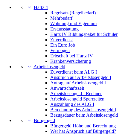
Hartz 4
Regelsatz (Regelbedarf)
Mehrbedarf
Wohnung und Eigentum
Erstausstattung
Hartz IV Bildungspaket für Schüler
Zuverdienst
Ein Euro Job
Vermögen
Erbschaft bei Hartz IV
Krankenversicherung
Arbeitslosengeld
Zuverdienst beim ALG I
Anspruch auf Arbeitslosengeld I
Antrag auf Arbeitslosengeld I
Anwartschaftszeit
Arbeitslosengeld I Rechner
Arbeitslosengeld Sperrzeiten
Auszahlung des ALG I
Berechnung des Arbeitslosengeld I
Bezugsdauer beim Arbeitslosengeld
Bürgergeld
Bürgergeld Höhe und Berechnung
Wer hat Anspruch auf Bürgergeld?