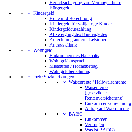
Berücksichtigung von Vermögen beim
Bürgergeld
Kindergeld
Höhe und Berechnung
Kindergeld für volljährige Kinder
Kindergeldauszahlung
Abzweigung des Kindergeldes
Anrechnung anderer Leistungen
Antragstellung
Wohngeld
Einkommen des Haushalts
Wohngeldanspruch
Mietstufen / Höchstbetrag
Wohngeldberechnung
mehr Sozialleistungen
Waisenrente / Halbwaisenrente
Waisenrente
(gesetzliche
Rentenversicherung)
Einkommensanrechnung
Antrag auf Waisenrente
BAföG
Einkommen
Vermögen
Was ist BAföG?