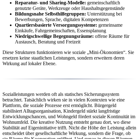
Reparatur- und Sharing-Modelle:
gemeinschaftlich
genutzte Geräte, Werkzeuge oder Haushaltsgegenstände
Bildungsnahe Selbsthilfegruppen:
Unterstützung bei
Bewerbungen, Sprache, digitalen Kompetenzen
Quartiersbasierte Versorgungssysteme:
gemeinsame
Einkäufe, Fahrgemeinschaften, Essensplanung
Niedrigschwellige Begegnungsräume:
offene Räume für
Austausch, Beratung und Freizeit
Diese Strukturen funktionieren wie soziale „Mini-Ökonomien“. Sie
ersetzen keine staatlichen Leistungen, sondern erweitern deren
Wirkung auf lokaler Ebene.
Sozialleistungen werden oft als statisches Sicherungssystem
betrachtet. Tatsächlich wirken sie in vielen Kontexten wie eine
Plattform, die soziale Prozesse erst ermöglicht. Bürgergeld
stabilisiert Alltagsorganisation, Kindergeld stärkt langfristige
Entwicklungschancen, und Wohngeld fördert soziale Kontinuität im
Wohnumfeld. Die kreative Nutzung entsteht genau dort, wo diese
Stabilität auf Eigeninitiative trifft. Nicht die Höhe der Leistung allein
entscheidet über gesellschaftliche Wirkung, sondern die Frage, ob
sie Räume für Kooperation eröffnet. Und genau in diesen Räumen