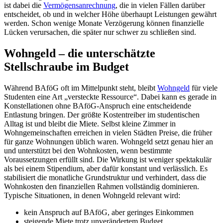
ist dabei die
Vermögensanrechnung
, die in vielen Fällen darüber
entscheidet, ob und in welcher Höhe überhaupt Leistungen gewährt
werden. Schon wenige Monate Verzögerung können finanzielle
Lücken verursachen, die später nur schwer zu schließen sind.
Wohngeld – die unterschätzte
Stellschraube im Budget
Während BAföG oft im Mittelpunkt steht, bleibt
Wohngeld
für viele
Studenten eine Art „versteckte Ressource“. Dabei kann es gerade in
Konstellationen ohne BAföG-Anspruch eine entscheidende
Entlastung bringen. Der größte Kostentreiber im studentischen
Alltag ist und bleibt die Miete. Selbst kleine Zimmer in
Wohngemeinschaften erreichen in vielen Städten Preise, die früher
für ganze Wohnungen üblich waren. Wohngeld setzt genau hier an
und unterstützt bei den Wohnkosten, wenn bestimmte
Voraussetzungen erfüllt sind. Die Wirkung ist weniger spektakulär
als bei einem Stipendium, aber dafür konstant und verlässlich. Es
stabilisiert die monatliche Grundstruktur und verhindert, dass die
Wohnkosten den finanziellen Rahmen vollständig dominieren.
Typische Situationen, in denen Wohngeld relevant wird:
kein Anspruch auf BAföG, aber geringes Einkommen
steigende Miete trotz unverändertem Budget