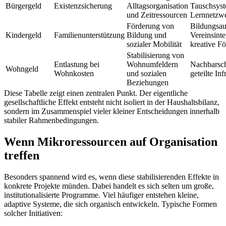
Bürgergeld
Existenzsicherung
Alltagsorganisation
Tauschsyst
und Zeitressourcen
Lernnetzw
Förderung von
Bildungsau
Kindergeld
Familienunterstützung
Bildung und
Vereinsinte
sozialer Mobilität
kreative F
Stabilisierung von
Entlastung bei
Wohnumfeldern
Nachbarscha
Wohngeld
Wohnkosten
und sozialen
geteilte Inf
Beziehungen
Diese Tabelle zeigt einen zentralen Punkt. Der eigentliche
gesellschaftliche Effekt entsteht nicht isoliert in der Haushaltsbilanz,
sondern im Zusammenspiel vieler kleiner Entscheidungen innerhalb
stabiler Rahmenbedingungen.
Wenn Mikroressourcen auf Organisation
treffen
Besonders spannend wird es, wenn diese stabilisierenden Effekte in
konkrete Projekte münden. Dabei handelt es sich selten um große,
institutionalisierte Programme. Viel häufiger entstehen kleine,
adaptive Systeme, die sich organisch entwickeln. Typische Formen
solcher Initiativen: