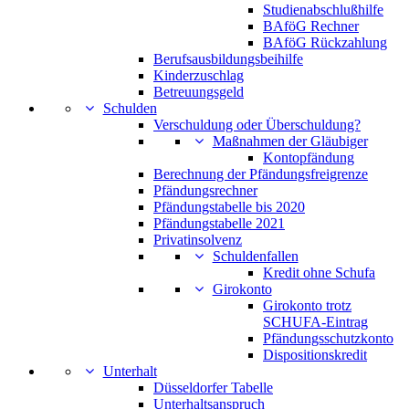
Studienabschlußhilfe
BAföG Rechner
BAföG Rückzahlung
Berufsausbildungsbeihilfe
Kinderzuschlag
Betreuungsgeld
Schulden
Verschuldung oder Überschuldung?
Maßnahmen der Gläubiger
Kontopfändung
Berechnung der Pfändungsfreigrenze
Pfändungsrechner
Pfändungstabelle bis 2020
Pfändungstabelle 2021
Privatinsolvenz
Schuldenfallen
Kredit ohne Schufa
Girokonto
Girokonto trotz
SCHUFA-Eintrag
Pfändungsschutzkonto
Dispositionskredit
Unterhalt
Düsseldorfer Tabelle
Unterhaltsanspruch