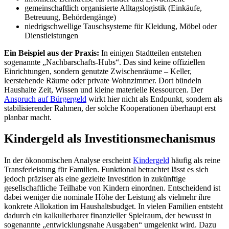
gemeinschaftlich organisierte Alltagslogistik (Einkäufe,
Betreuung, Behördengänge)
niedrigschwellige Tauschsysteme für Kleidung, Möbel oder
Dienstleistungen
Ein Beispiel aus der Praxis:
In einigen Stadtteilen entstehen
sogenannte „Nachbarschafts-Hubs“. Das sind keine offiziellen
Einrichtungen, sondern genutzte Zwischenräume – Keller,
leerstehende Räume oder private Wohnzimmer. Dort bündeln
Haushalte Zeit, Wissen und kleine materielle Ressourcen. Der
Anspruch auf Bürgergeld
wirkt hier nicht als Endpunkt, sondern als
stabilisierender Rahmen, der solche Kooperationen überhaupt erst
planbar macht.
Kindergeld als Investitionsmechanismus
In der ökonomischen Analyse erscheint
Kindergeld
häufig als reine
Transferleistung für Familien. Funktional betrachtet lässt es sich
jedoch präziser als eine gezielte Investition in zukünftige
gesellschaftliche Teilhabe von Kindern einordnen. Entscheidend ist
dabei weniger die nominale Höhe der Leistung als vielmehr ihre
konkrete Allokation im Haushaltsbudget. In vielen Familien entsteht
dadurch ein kalkulierbarer finanzieller Spielraum, der bewusst in
sogenannte „entwicklungsnahe Ausgaben“ umgelenkt wird. Dazu