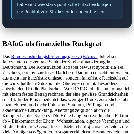
hat – und wie stark politische Entscheidungen
die Realität von Studierenden beeinflussen.
BAföG als finanzielles Rückgrat
Das
Bundesausbildungsförderungsgesetz (BAföG)
bildet seit
Jahrzehnten die zentrale Säule der Studienfinanzierung in
Deutschland. Die Konstruktion ist dabei bewusst hybrid: ein Teil
Zuschuss, ein Teil zinsloses Darlehen. Dadurch entsteht ein System,
das nicht nur kurzfristig entlastet, sondern langfristig Rücksicht auf
die wirtschaftliche Situation der Studenten nimmt. Besonders
entscheidend ist die Planbarkeit. Wer BAföG erhält, kann monatlich
mit einem festen Betrag rechnen, der eine gewisse Grundsicherheit
schafft. In der Praxis bedeutet das: weniger Druck, zusätzliche Jobs
anzunehmen, und mehr Fokus auf Studium, Prüfungen und
akademische Entwicklung. Allerdings zeigt sich auch die
Komplexität des Systems. Die Höhe hängt von zahlreichen Faktoren
ab – Einkommen der Eltern, Wohnsituation, eigenes Vermögen und
Studienfortschritt. Genau hier entstehen häufig Unsicherheiten, die
viele Anträge verzögern oder sogar verhindern. Besonders relevant