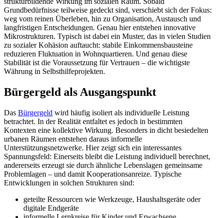
strukturbildende Wirkung im sozialen Raum. Sobald
Grundbedürfnisse teilweise gedeckt sind, verschiebt sich der Fokus:
weg vom reinen Überleben, hin zu Organisation, Austausch und
langfristigen Entscheidungen. Genau hier entstehen innovative
Mikrostrukturen. Typisch ist dabei ein Muster, das in vielen Studien
zu sozialer Kohäsion auftaucht: stabile Einkommensbausteine
reduzieren Fluktuation in Wohnquartieren. Und genau diese
Stabilität ist die Voraussetzung für Vertrauen – die wichtigste
Währung in Selbsthilfeprojekten.
Bürgergeld als Ausgangspunkt
Das
Bürgergeld
wird häufig isoliert als individuelle Leistung
betrachtet. In der Realität entfaltet es jedoch in bestimmten
Kontexten eine kollektive Wirkung. Besonders in dicht besiedelten
urbanen Räumen entstehen daraus informelle
Unterstützungsnetzwerke. Hier zeigt sich ein interessantes
Spannungsfeld: Einerseits bleibt die Leistung individuell berechnet,
andererseits erzeugt sie durch ähnliche Lebenslagen gemeinsame
Problemlagen – und damit Kooperationsanreize. Typische
Entwicklungen in solchen Strukturen sind:
geteilte Ressourcen wie Werkzeuge, Haushaltsgeräte oder
digitale Endgeräte
informelle Lernkreise für Kinder und Erwachsene