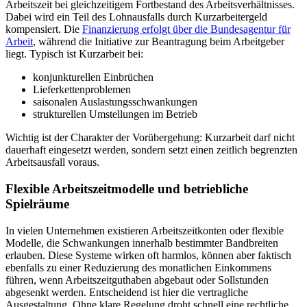
Arbeitszeit bei gleichzeitigem Fortbestand des Arbeitsverhältnisses.
Dabei wird ein Teil des Lohnausfalls durch Kurzarbeitergeld
kompensiert. Die
Finanzierung erfolgt über die Bundesagentur für
Arbeit
, während die Initiative zur Beantragung beim Arbeitgeber
liegt. Typisch ist Kurzarbeit bei:
konjunkturellen Einbrüchen
Lieferkettenproblemen
saisonalen Auslastungsschwankungen
strukturellen Umstellungen im Betrieb
Wichtig ist der Charakter der Vorübergehung: Kurzarbeit darf nicht
dauerhaft eingesetzt werden, sondern setzt einen zeitlich begrenzten
Arbeitsausfall voraus.
Flexible Arbeitszeitmodelle und betriebliche
Spielräume
In vielen Unternehmen existieren Arbeitszeitkonten oder flexible
Modelle, die Schwankungen innerhalb bestimmter Bandbreiten
erlauben. Diese Systeme wirken oft harmlos, können aber faktisch
ebenfalls zu einer Reduzierung des monatlichen Einkommens
führen, wenn Arbeitszeitguthaben abgebaut oder Sollstunden
abgesenkt werden. Entscheidend ist hier die vertragliche
Ausgestaltung. Ohne klare Regelung droht schnell eine rechtliche