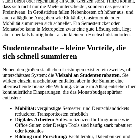
stabil bleibt oder regelmäßig an seine Grenzen stößt. Hinzu kommt,
dass sich nicht nur die Miete unterscheidet, sondern das gesamte
Preisniveau. In Großstädten fallen Nebenkosten oft höher aus, und
auch alltägliche Ausgaben wie Einkäufe, Gastronomie oder
Mobilität summieren sich schneller. Ein Semesterticket oder
Monatsabo kann in Metropolen zwar eine gute Lösung sein, liegt
aber ebenfalls häufig höher als in kleineren Hochschulstandorten.
Studentenrabatte – kleine Vorteile, die
sich schnell summieren
Neben den großen staatlichen Leistungen existiert ein zweites, oft
unterschätztes System: die
Vielzahl an Studentenrabatten
. Sie
wirken einzeln unscheinbar, entfalten aber in der Summe eine
überraschende finanzielle Wirkung. Gerade im Alltag entstehen hier
kontinuierliche Einsparungen, die das Monatsbudget spürbar
entlasten:
Mobilität:
vergünstigte Semester- und Deutschlandtickets
reduzieren Transportkosten erheblich
Digitales Arbeiten:
Softwarelizenzen für Programme wie
Office-Suiten oder Design-Tools sind häufig stark rabattiert
oder kostenlos
Bildung und Forschung:
Fachliteratur, Datenbanken und