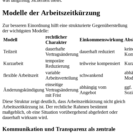
was langfristig Sicherheit bietet.
Modelle der Arbeitszeitkürzung
Zur besseren Einordnung hilft eine strukturierte Gegenüberstellung
der wichtigsten Modelle:
rechtlicher
Modell
Einkommenswirkung
Abs
Charakter
dauerhafte
kein
Teilzeit
dauerhaft reduziert
Vertragsänderung
Kom
temporäre
Kurzarbeit
teilweise kompensiert
Kurz
Reduzierung
variable
abh
flexible Arbeitszeit
schwankend
Arbeitsverteilung
Mod
einseitige
abhängig vom
ggf.
Änderungskündigung
Vertragsänderung
Angebot
Sozi
mit Frist
Diese Struktur zeigt deutlich, dass Arbeitszeitkürzung nicht gleich
Arbeitszeitkürzung ist. Der rechtliche Rahmen bestimmt
maßgeblich, ob eine Situation vorübergehend abgefedert oder
dauerhaft wirksam wird.
Kommunikation und Transparenz als zentrale