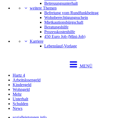
Betreuungsunterhalt
weitere Themen
Befreiung vom Rundfunkbeitrag
Wohnberechtigungsschein
Mietkautionsbürgschaft
Beratungshilfe
Prozesskostenhilfe
450 Euro Job (Mini-Job)
Karriere
Lebenslauf-Vorlage
MENÜ
Hartz 4
Arbeitslosengeld
Kindergeld
Wohngeld
Mehr
Unterhalt
Schulden
News
sozialleistungen.info