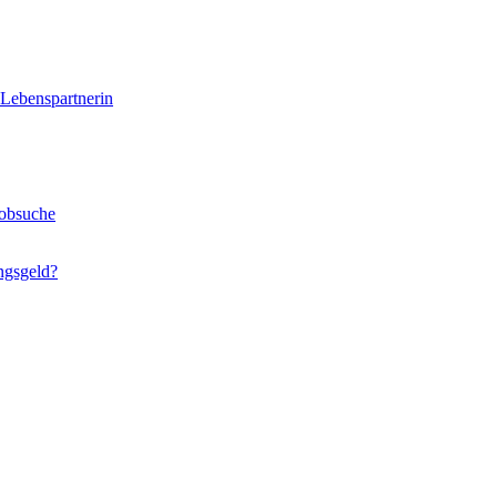
 Lebenspartnerin
Jobsuche
ngsgeld?