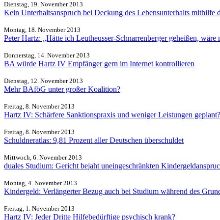
Dienstag, 19. November 2013
Kein Unterhaltsanspruch bei Deckung des Lebensunterhalts mithilfe
Montag, 18. November 2013
Peter Hartz: „Hätte ich Leutheusser-Schnarrenberger geheißen, wäre m
Donnerstag, 14. November 2013
BA würde Hartz IV Empfänger gern im Internet kontrollieren
Dienstag, 12. November 2013
Mehr BAföG unter großer Koalition?
Freitag, 8. November 2013
Hartz IV: Schärfere Sanktionspraxis und weniger Leistungen geplant
Freitag, 8. November 2013
Schuldneratlas: 9,81 Prozent aller Deutschen überschuldet
Mittwoch, 6. November 2013
duales Studium: Gericht bejaht uneingeschränkten Kindergeldanspru
Montag, 4. November 2013
Kindergeld: Verlängerter Bezug auch bei Studium während des Grund
Freitag, 1. November 2013
Hartz IV: Jeder Dritte Hilfebedürftige psychisch krank?