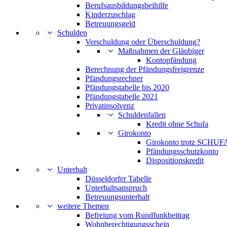
Berufsausbildungsbeihilfe
Kinderzuschlag
Betreuungsgeld
Schulden
Verschuldung oder Überschuldung?
Maßnahmen der Gläubiger
Kontopfändung
Berechnung der Pfändungsfreigrenze
Pfändungsrechner
Pfändungstabelle bis 2020
Pfändungstabelle 2021
Privatinsolvenz
Schuldenfallen
Kredit ohne Schufa
Girokonto
Girokonto trotz SCHUFA
Pfändungsschutzkonto
Dispositionskredit
Unterhalt
Düsseldorfer Tabelle
Unterhaltsanspruch
Betreuungsunterhalt
weitere Themen
Befreiung vom Rundfunkbeitrag
Wohnberechtigungsschein