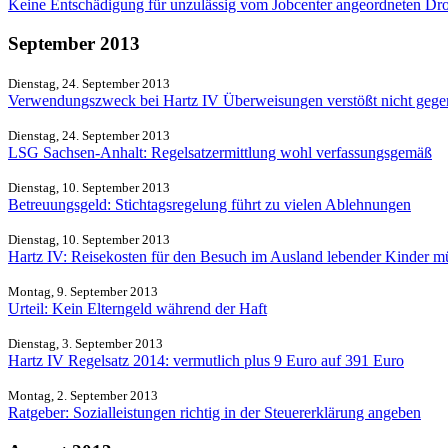
Keine Entschädigung für unzulässig vom Jobcenter angeordneten Dro
September 2013
Dienstag, 24. September 2013
Verwendungszweck bei Hartz IV Überweisungen verstößt nicht gegen
Dienstag, 24. September 2013
LSG Sachsen-Anhalt: Regelsatzermittlung wohl verfassungsgemäß
Dienstag, 10. September 2013
Betreuungsgeld: Stichtagsregelung führt zu vielen Ablehnungen
Dienstag, 10. September 2013
Hartz IV: Reisekosten für den Besuch im Ausland lebender Kinder m
Montag, 9. September 2013
Urteil: Kein Elterngeld während der Haft
Dienstag, 3. September 2013
Hartz IV Regelsatz 2014: vermutlich plus 9 Euro auf 391 Euro
Montag, 2. September 2013
Ratgeber: Sozialleistungen richtig in der Steuererklärung angeben