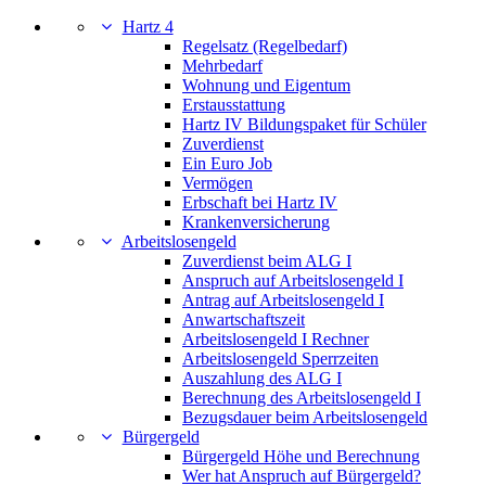
Hartz 4
Regelsatz (Regelbedarf)
Mehrbedarf
Wohnung und Eigentum
Erstausstattung
Hartz IV Bildungspaket für Schüler
Zuverdienst
Ein Euro Job
Vermögen
Erbschaft bei Hartz IV
Krankenversicherung
Arbeitslosengeld
Zuverdienst beim ALG I
Anspruch auf Arbeitslosengeld I
Antrag auf Arbeitslosengeld I
Anwartschaftszeit
Arbeitslosengeld I Rechner
Arbeitslosengeld Sperrzeiten
Auszahlung des ALG I
Berechnung des Arbeitslosengeld I
Bezugsdauer beim Arbeitslosengeld
Bürgergeld
Bürgergeld Höhe und Berechnung
Wer hat Anspruch auf Bürgergeld?