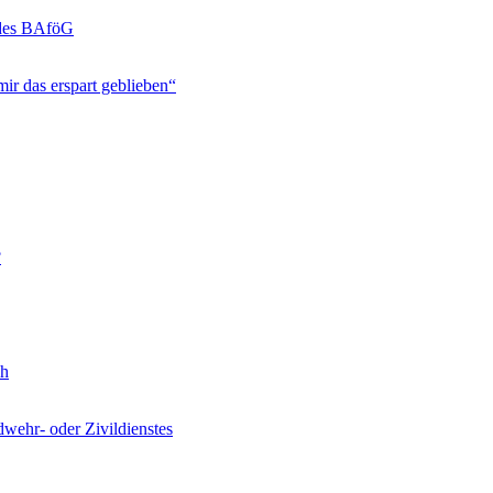
 des BAföG
ir das erspart geblieben“
?
ch
wehr- oder Zivildienstes