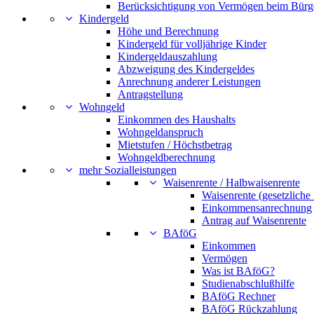
Berücksichtigung von Vermögen beim Bürg
Kindergeld
Höhe und Berechnung
Kindergeld für volljährige Kinder
Kindergeldauszahlung
Abzweigung des Kindergeldes
Anrechnung anderer Leistungen
Antragstellung
Wohngeld
Einkommen des Haushalts
Wohngeldanspruch
Mietstufen / Höchstbetrag
Wohngeldberechnung
mehr Sozialleistungen
Waisenrente / Halbwaisenrente
Waisenrente (gesetzliche
Einkommensanrechnung
Antrag auf Waisenrente
BAföG
Einkommen
Vermögen
Was ist BAföG?
Studienabschlußhilfe
BAföG Rechner
BAföG Rückzahlung