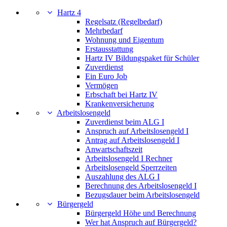
Hartz 4
Regelsatz (Regelbedarf)
Mehrbedarf
Wohnung und Eigentum
Erstausstattung
Hartz IV Bildungspaket für Schüler
Zuverdienst
Ein Euro Job
Vermögen
Erbschaft bei Hartz IV
Krankenversicherung
Arbeitslosengeld
Zuverdienst beim ALG I
Anspruch auf Arbeitslosengeld I
Antrag auf Arbeitslosengeld I
Anwartschaftszeit
Arbeitslosengeld I Rechner
Arbeitslosengeld Sperrzeiten
Auszahlung des ALG I
Berechnung des Arbeitslosengeld I
Bezugsdauer beim Arbeitslosengeld
Bürgergeld
Bürgergeld Höhe und Berechnung
Wer hat Anspruch auf Bürgergeld?