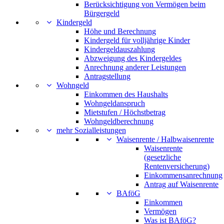
Berücksichtigung von Vermögen beim
Bürgergeld
Kindergeld
Höhe und Berechnung
Kindergeld für volljährige Kinder
Kindergeldauszahlung
Abzweigung des Kindergeldes
Anrechnung anderer Leistungen
Antragstellung
Wohngeld
Einkommen des Haushalts
Wohngeldanspruch
Mietstufen / Höchstbetrag
Wohngeldberechnung
mehr Sozialleistungen
Waisenrente / Halbwaisenrente
Waisenrente
(gesetzliche
Rentenversicherung)
Einkommensanrechnung
Antrag auf Waisenrente
BAföG
Einkommen
Vermögen
Was ist BAföG?