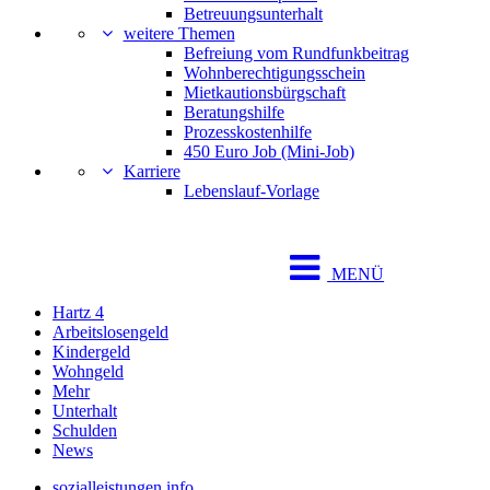
Betreuungsunterhalt
weitere Themen
Befreiung vom Rundfunkbeitrag
Wohnberechtigungsschein
Mietkautionsbürgschaft
Beratungshilfe
Prozesskostenhilfe
450 Euro Job (Mini-Job)
Karriere
Lebenslauf-Vorlage
MENÜ
Hartz 4
Arbeitslosengeld
Kindergeld
Wohngeld
Mehr
Unterhalt
Schulden
News
sozialleistungen.info