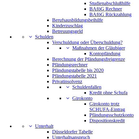
Studienabschlußhilfe
BAföG Rechner
BAföG Rückzahlung
Berufsausbildungsbeihilfe
Kinderzuschlag
Betreuungsgeld
Schulden
Verschuldung oder Überschuldung?
Maßnahmen der Gläubiger
Kontopfändung
Berechnung der Pfändungsfreigrenze
Pfändungsrechner
Pfändungstabelle bis 2020
Pfändungstabelle 2021
Privatinsolvenz
Schuldenfallen
Kredit ohne Schufa
Girokonto
Girokonto trotz
SCHUFA-Eintrag
Pfändungsschutzkonto
Dispositionskredit
Unterhalt
Düsseldorfer Tabelle
Unterhaltsanspruch