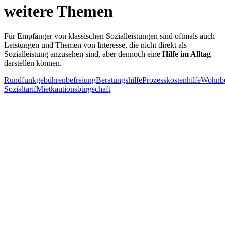
weitere Themen
Für Empfänger von klassischen Sozialleistungen sind oftmals auch
Leistungen und Themen von Interesse, die nicht direkt als
Sozialleistung anzusehen sind, aber dennoch eine
Hilfe im Alltag
darstellen können.
Rundfunkgebührenbefreiung
Beratungshilfe
Prozesskostenhilfe
Wohnbe
Sozialtarif
Mietkautionsbürgschaft