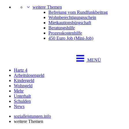
weitere Themen
Befreiung vom Rundfunkbeitrag
Wohnberechtigungsschein
Mietkautionsbürgschaft
Beratungshilfe
Prozesskostenhilfe
450 Euro Job (Mini-Job)
MENÜ
Hartz 4
Arbeitslosengeld
Kindergeld
Wohngeld
Mehr
Unterhalt
Schulden
News
sozialleistungen.info
weitere Themen