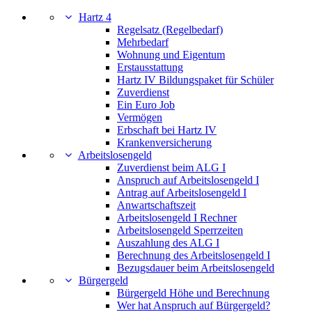
Hartz 4
Regelsatz (Regelbedarf)
Mehrbedarf
Wohnung und Eigentum
Erstausstattung
Hartz IV Bildungspaket für Schüler
Zuverdienst
Ein Euro Job
Vermögen
Erbschaft bei Hartz IV
Krankenversicherung
Arbeitslosengeld
Zuverdienst beim ALG I
Anspruch auf Arbeitslosengeld I
Antrag auf Arbeitslosengeld I
Anwartschaftszeit
Arbeitslosengeld I Rechner
Arbeitslosengeld Sperrzeiten
Auszahlung des ALG I
Berechnung des Arbeitslosengeld I
Bezugsdauer beim Arbeitslosengeld
Bürgergeld
Bürgergeld Höhe und Berechnung
Wer hat Anspruch auf Bürgergeld?