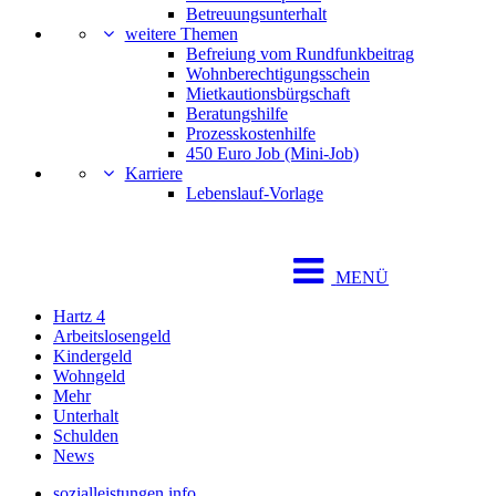
Betreuungsunterhalt
weitere Themen
Befreiung vom Rundfunkbeitrag
Wohnberechtigungsschein
Mietkautionsbürgschaft
Beratungshilfe
Prozesskostenhilfe
450 Euro Job (Mini-Job)
Karriere
Lebenslauf-Vorlage
MENÜ
Hartz 4
Arbeitslosengeld
Kindergeld
Wohngeld
Mehr
Unterhalt
Schulden
News
sozialleistungen.info