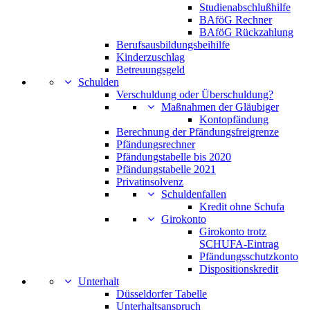
Studienabschlußhilfe
BAföG Rechner
BAföG Rückzahlung
Berufsausbildungsbeihilfe
Kinderzuschlag
Betreuungsgeld
Schulden
Verschuldung oder Überschuldung?
Maßnahmen der Gläubiger
Kontopfändung
Berechnung der Pfändungsfreigrenze
Pfändungsrechner
Pfändungstabelle bis 2020
Pfändungstabelle 2021
Privatinsolvenz
Schuldenfallen
Kredit ohne Schufa
Girokonto
Girokonto trotz
SCHUFA-Eintrag
Pfändungsschutzkonto
Dispositionskredit
Unterhalt
Düsseldorfer Tabelle
Unterhaltsanspruch