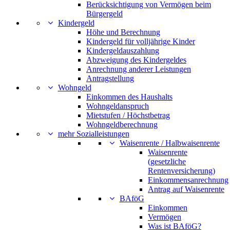
Berücksichtigung von Vermögen beim
Bürgergeld
Kindergeld
Höhe und Berechnung
Kindergeld für volljährige Kinder
Kindergeldauszahlung
Abzweigung des Kindergeldes
Anrechnung anderer Leistungen
Antragstellung
Wohngeld
Einkommen des Haushalts
Wohngeldanspruch
Mietstufen / Höchstbetrag
Wohngeldberechnung
mehr Sozialleistungen
Waisenrente / Halbwaisenrente
Waisenrente
(gesetzliche
Rentenversicherung)
Einkommensanrechnung
Antrag auf Waisenrente
BAföG
Einkommen
Vermögen
Was ist BAföG?