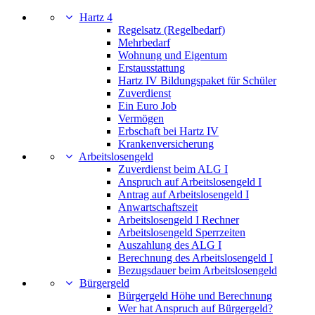
Hartz 4
Regelsatz (Regelbedarf)
Mehrbedarf
Wohnung und Eigentum
Erstausstattung
Hartz IV Bildungspaket für Schüler
Zuverdienst
Ein Euro Job
Vermögen
Erbschaft bei Hartz IV
Krankenversicherung
Arbeitslosengeld
Zuverdienst beim ALG I
Anspruch auf Arbeitslosengeld I
Antrag auf Arbeitslosengeld I
Anwartschaftszeit
Arbeitslosengeld I Rechner
Arbeitslosengeld Sperrzeiten
Auszahlung des ALG I
Berechnung des Arbeitslosengeld I
Bezugsdauer beim Arbeitslosengeld
Bürgergeld
Bürgergeld Höhe und Berechnung
Wer hat Anspruch auf Bürgergeld?