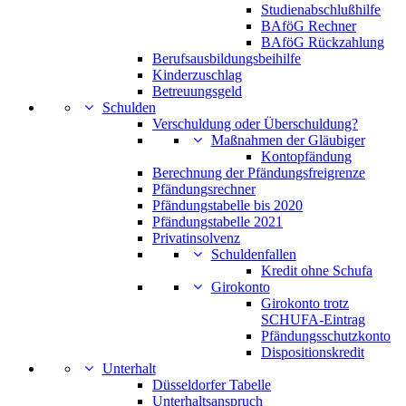
Studienabschlußhilfe
BAföG Rechner
BAföG Rückzahlung
Berufsausbildungsbeihilfe
Kinderzuschlag
Betreuungsgeld
Schulden
Verschuldung oder Überschuldung?
Maßnahmen der Gläubiger
Kontopfändung
Berechnung der Pfändungsfreigrenze
Pfändungsrechner
Pfändungstabelle bis 2020
Pfändungstabelle 2021
Privatinsolvenz
Schuldenfallen
Kredit ohne Schufa
Girokonto
Girokonto trotz
SCHUFA-Eintrag
Pfändungsschutzkonto
Dispositionskredit
Unterhalt
Düsseldorfer Tabelle
Unterhaltsanspruch