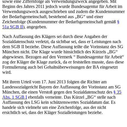
sowie eine Ziffernfolge als Verwendungszweck angegeben. Mit
Beginn des Jahres 2011 jedoch wurde Bundesagentur für Arbeit im
Verwendungszweck ausgeschrieben und zudem die Kundennummer
der Bedarfsgemeinschaft, bestehend aus „BG“ und einer
Zeichenfolge (Kundennummer der Bedarfsgemeinschaft gemäß
§
51a SGB II
), angegeben.
Nach Auffassung des Klägers sei durch diese Angaben der
Sozialdatenschutz verletzt, da sichtbar sei, dass er Leistungen nach
dem SGB II beziehe. Diese Auffassung teilte die Vorinstanz des SG
München nicht. Die Klage wurde hinsichtlich des Kürzels „BG“
abgewiesen. Bezogen auf den Vermerk “ Bundesagentur für Arbeit“
zog der Kläger die Klage zurück, da er feststellen musste, dass diese
Formulierung auch bei Gehaltsüberweisungen der BA eingesetzt
wird.
Mit ihrem Urteil vom 17. Juni 2013 folgten die Richter am
Landessozialgericht Bayern der Auffassung der Vorinstanz am SG
München, die einen Verstoß gegen den Sozialdatenschutz des
§ 35
Abs. 1 SGB I
ebenfalls verneinte. Das Kürzel „BG“ stelle nach
Auffassung des LSG kein schützenswertes Sozialdatum dar. Es
handele sich vielmehr um eine Zeichenfolge, aus der nicht
ersichtlich sei, dass der Kläger Sozialleistungen beziehe.