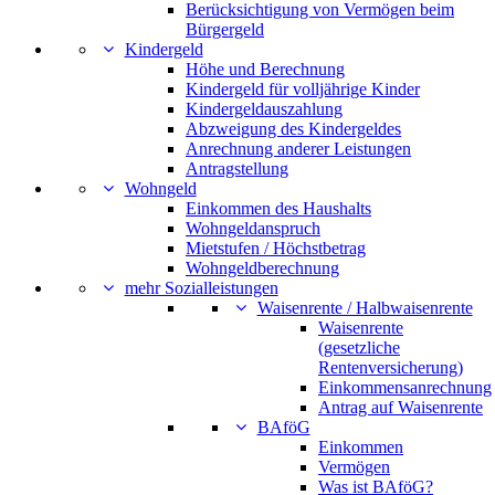
Berücksichtigung von Vermögen beim
Bürgergeld
Kindergeld
Höhe und Berechnung
Kindergeld für volljährige Kinder
Kindergeldauszahlung
Abzweigung des Kindergeldes
Anrechnung anderer Leistungen
Antragstellung
Wohngeld
Einkommen des Haushalts
Wohngeldanspruch
Mietstufen / Höchstbetrag
Wohngeldberechnung
mehr Sozialleistungen
Waisenrente / Halbwaisenrente
Waisenrente
(gesetzliche
Rentenversicherung)
Einkommensanrechnung
Antrag auf Waisenrente
BAföG
Einkommen
Vermögen
Was ist BAföG?