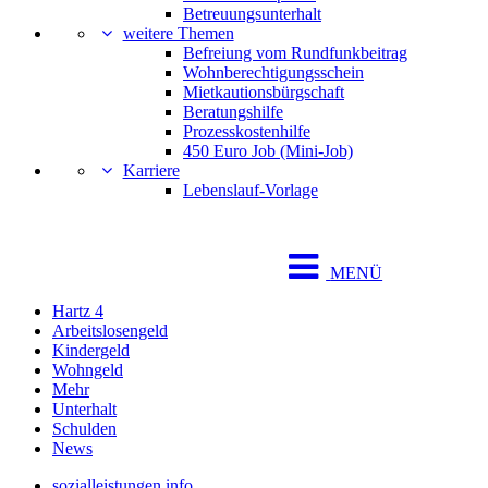
Betreuungsunterhalt
weitere Themen
Befreiung vom Rundfunkbeitrag
Wohnberechtigungsschein
Mietkautionsbürgschaft
Beratungshilfe
Prozesskostenhilfe
450 Euro Job (Mini-Job)
Karriere
Lebenslauf-Vorlage
MENÜ
Hartz 4
Arbeitslosengeld
Kindergeld
Wohngeld
Mehr
Unterhalt
Schulden
News
sozialleistungen.info