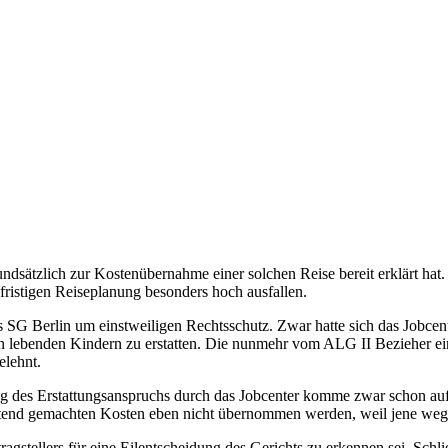
rundsätzlich zur Kostenübernahme einer solchen Reise bereit erklärt h
zfristigen Reiseplanung besonders hoch ausfallen.
 SG Berlin um einstweiligen Rechtsschutz. Zwar hatte sich das Jobcen
alien lebenden Kindern zu erstatten. Die nunmehr vom ALG II Bezieher e
elehnt.
ng des Erstattungsanspruchs durch das Jobcenter komme zwar schon au
geltend gemachten Kosten eben nicht übernommen werden, weil jene weg
tragstellers für eine Eilentscheidung des Gerichts zu erkennen sei. Schl