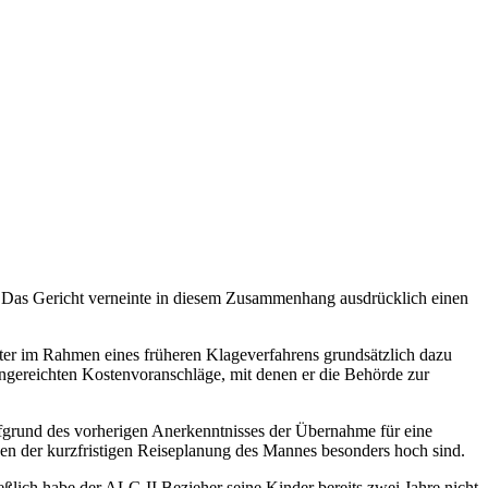
at. Das Gericht verneinte in diesem Zusammenhang ausdrücklich einen
ter im Rahmen eines früheren Klageverfahrens grundsätzlich dazu
ingereichten Kostenvoranschläge, mit denen er die Behörde zur
fgrund des vorherigen Anerkenntnisses der Übernahme für eine
en der kurzfristigen Reiseplanung des Mannes besonders hoch sind.
ießlich habe der ALG II Bezieher seine Kinder bereits zwei Jahre nicht