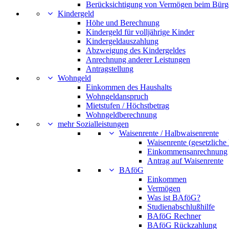
Berücksichtigung von Vermögen beim Bürg
Kindergeld
Höhe und Berechnung
Kindergeld für volljährige Kinder
Kindergeldauszahlung
Abzweigung des Kindergeldes
Anrechnung anderer Leistungen
Antragstellung
Wohngeld
Einkommen des Haushalts
Wohngeldanspruch
Mietstufen / Höchstbetrag
Wohngeldberechnung
mehr Sozialleistungen
Waisenrente / Halbwaisenrente
Waisenrente (gesetzliche
Einkommensanrechnung
Antrag auf Waisenrente
BAföG
Einkommen
Vermögen
Was ist BAföG?
Studienabschlußhilfe
BAföG Rechner
BAföG Rückzahlung