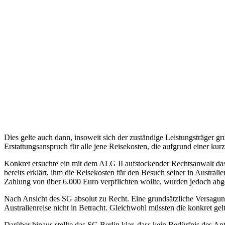
Dies gelte auch dann, insoweit sich der zuständige Leistungsträger g
Erstattungsanspruch für alle jene Reisekosten, die aufgrund einer kur
Konkret ersuchte ein mit dem ALG II aufstockender Rechtsanwalt das
bereits erklärt, ihm die Reisekosten für den Besuch seiner in Austr
Zahlung von über 6.000 Euro verpflichten wollte, wurden jedoch abg
Nach Ansicht des SG absolut zu Recht. Eine grundsätzliche Versagu
Australienreise nicht in Betracht. Gleichwohl müssten die konkret 
Darüber hinaus stellte das SG Berlin klar, dass kein Bedürfnis des An