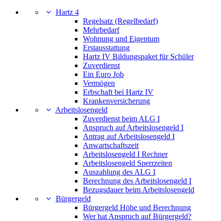
Hartz 4
Regelsatz (Regelbedarf)
Mehrbedarf
Wohnung und Eigentum
Erstausstattung
Hartz IV Bildungspaket für Schüler
Zuverdienst
Ein Euro Job
Vermögen
Erbschaft bei Hartz IV
Krankenversicherung
Arbeitslosengeld
Zuverdienst beim ALG I
Anspruch auf Arbeitslosengeld I
Antrag auf Arbeitslosengeld I
Anwartschaftszeit
Arbeitslosengeld I Rechner
Arbeitslosengeld Sperrzeiten
Auszahlung des ALG I
Berechnung des Arbeitslosengeld I
Bezugsdauer beim Arbeitslosengeld
Bürgergeld
Bürgergeld Höhe und Berechnung
Wer hat Anspruch auf Bürgergeld?