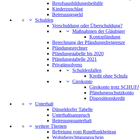
Berufsausbildungsbeihilfe
Kinderzuschlag
Betreuungsgeld
Schulden
Verschuldung oder Überschuldung?
Maßnahmen der Gläubiger
Kontopfändung
Berechnung der Pfändungsfreigrenze
Pfändungsrechner
Pfändungstabelle bis 2020
Pfändungstabelle 2021
Privatinsolvenz
Schuldenfallen
Kredit ohne Schufa
Girokonto
Girokonto trotz SCHUFA
Pfändungsschutzkonto
Dispositionskredit
Unterhalt
Düsseldorfer Tabelle
Unterhaltsanspruch
Betreuungsunterhalt
weitere Themen
Befreiung vom Rundfunkbeitrag
Wohnberechtigungsschein