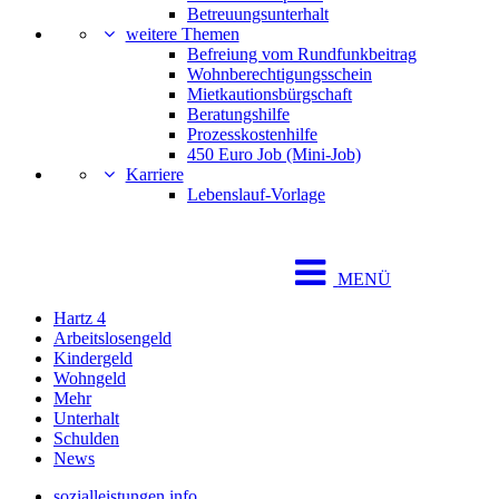
Betreuungsunterhalt
weitere Themen
Befreiung vom Rundfunkbeitrag
Wohnberechtigungsschein
Mietkautionsbürgschaft
Beratungshilfe
Prozesskostenhilfe
450 Euro Job (Mini-Job)
Karriere
Lebenslauf-Vorlage
MENÜ
Hartz 4
Arbeitslosengeld
Kindergeld
Wohngeld
Mehr
Unterhalt
Schulden
News
sozialleistungen.info