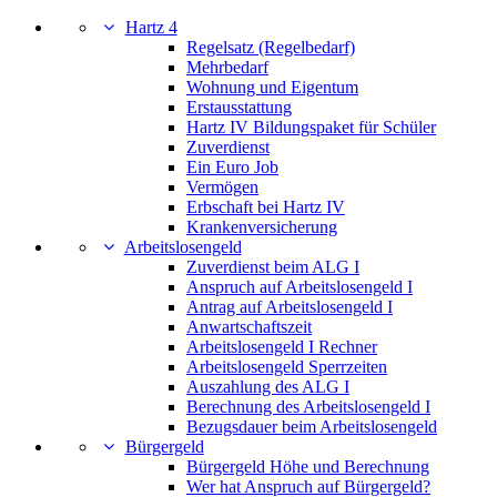
Hartz 4
Regelsatz (Regelbedarf)
Mehrbedarf
Wohnung und Eigentum
Erstausstattung
Hartz IV Bildungspaket für Schüler
Zuverdienst
Ein Euro Job
Vermögen
Erbschaft bei Hartz IV
Krankenversicherung
Arbeitslosengeld
Zuverdienst beim ALG I
Anspruch auf Arbeitslosengeld I
Antrag auf Arbeitslosengeld I
Anwartschaftszeit
Arbeitslosengeld I Rechner
Arbeitslosengeld Sperrzeiten
Auszahlung des ALG I
Berechnung des Arbeitslosengeld I
Bezugsdauer beim Arbeitslosengeld
Bürgergeld
Bürgergeld Höhe und Berechnung
Wer hat Anspruch auf Bürgergeld?