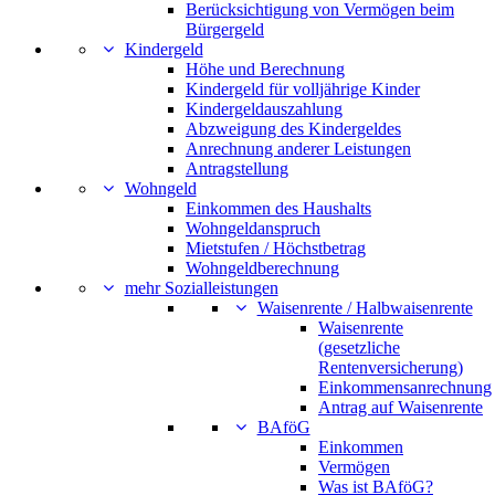
Berücksichtigung von Vermögen beim
Bürgergeld
Kindergeld
Höhe und Berechnung
Kindergeld für volljährige Kinder
Kindergeldauszahlung
Abzweigung des Kindergeldes
Anrechnung anderer Leistungen
Antragstellung
Wohngeld
Einkommen des Haushalts
Wohngeldanspruch
Mietstufen / Höchstbetrag
Wohngeldberechnung
mehr Sozialleistungen
Waisenrente / Halbwaisenrente
Waisenrente
(gesetzliche
Rentenversicherung)
Einkommensanrechnung
Antrag auf Waisenrente
BAföG
Einkommen
Vermögen
Was ist BAföG?