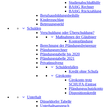
Studienabschlußhilfe
BAföG Rechner
BAföG Rückzahlung
Berufsausbildungsbeihilfe
Kinderzuschlag
Betreuungsgeld
Schulden
Verschuldung oder Überschuldung?
Maßnahmen der Gläubiger
Kontopfändung
Berechnung der Pfändungsfreigrenze
Pfändungsrechner
Pfändungstabelle bis 2020
Pfändungstabelle 2021
Privatinsolvenz
Schuldenfallen
Kredit ohne Schufa
Girokonto
Girokonto trotz
SCHUFA-Eintrag
Pfändungsschutzkonto
Dispositionskredit
Unterhalt
Düsseldorfer Tabelle
Unterhaltsanspruch