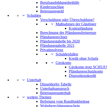
Berufsausbildungsbeihilfe
Kinderzuschlag
Betreuungsgeld
Schulden
Verschuldung oder Überschuldung?
Maßnahmen der Gläubiger
Kontopfändung
Berechnung der Pfändungsfreigrenze
Pfändungsrechner
Pfändungstabelle bis 2020
Pfändungstabelle 2021
Privatinsolvenz
Schuldenfallen
Kredit ohne Schufa
Girokonto
Girokonto trotz SCHUFA
Pfändungsschutzkonto
Dispositionskredit
Unterhalt
Düsseldorfer Tabelle
Unterhaltsanspruch
Betreuungsunterhalt
weitere Themen
Befreiung vom Rundfunkbeitrag
Wohnberechtigungsschein