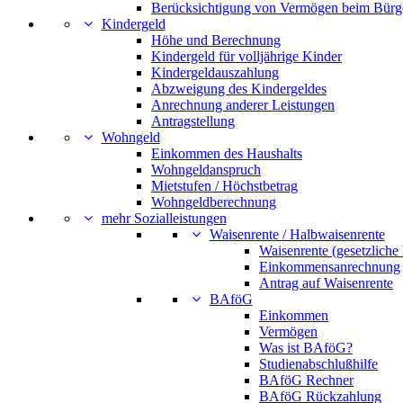
Berücksichtigung von Vermögen beim Bürg
Kindergeld
Höhe und Berechnung
Kindergeld für volljährige Kinder
Kindergeldauszahlung
Abzweigung des Kindergeldes
Anrechnung anderer Leistungen
Antragstellung
Wohngeld
Einkommen des Haushalts
Wohngeldanspruch
Mietstufen / Höchstbetrag
Wohngeldberechnung
mehr Sozialleistungen
Waisenrente / Halbwaisenrente
Waisenrente (gesetzliche
Einkommensanrechnung
Antrag auf Waisenrente
BAföG
Einkommen
Vermögen
Was ist BAföG?
Studienabschlußhilfe
BAföG Rechner
BAföG Rückzahlung