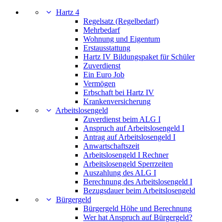
Hartz 4
Regelsatz (Regelbedarf)
Mehrbedarf
Wohnung und Eigentum
Erstausstattung
Hartz IV Bildungspaket für Schüler
Zuverdienst
Ein Euro Job
Vermögen
Erbschaft bei Hartz IV
Krankenversicherung
Arbeitslosengeld
Zuverdienst beim ALG I
Anspruch auf Arbeitslosengeld I
Antrag auf Arbeitslosengeld I
Anwartschaftszeit
Arbeitslosengeld I Rechner
Arbeitslosengeld Sperrzeiten
Auszahlung des ALG I
Berechnung des Arbeitslosengeld I
Bezugsdauer beim Arbeitslosengeld
Bürgergeld
Bürgergeld Höhe und Berechnung
Wer hat Anspruch auf Bürgergeld?