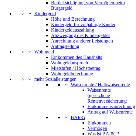
Berücksichtigung von Vermögen beim
Bürgergeld
Kindergeld
Höhe und Berechnung
Kindergeld für volljährige Kinder
Kindergeldauszahlung
Abzweigung des Kindergeldes
Anrechnung anderer Leistungen
Antragstellung
Wohngeld
Einkommen des Haushalts
Wohngeldanspruch
Mietstufen / Höchstbetrag
Wohngeldberechnung
mehr Sozialleistungen
Waisenrente / Halbwaisenrente
Waisenrente
(gesetzliche
Rentenversicherung)
Einkommensanrechnung
Antrag auf Waisenrente
BAföG
Einkommen
Vermögen
Was ist BAföG?