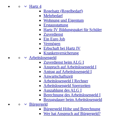
Hartz 4
Regelsatz (Regelbedarf)
Mehrbedarf
Wohnung und Eigentum
Erstausstattung
Hartz IV Bildungspaket für Schüler
Zuverdienst
Ein Euro Job
Vermögen
Erbschaft bei Hartz IV
Krankenversicherung
Arbeitslosengeld
Zuverdienst beim ALG I
Anspruch auf Arbeitslosengeld I
Antrag auf Arbeitslosengeld I
Anwartschaftszeit
Arbeitslosengeld I Rechner
Arbeitslosengeld Sperrzeiten
Auszahlung des ALG I
Berechnung des Arbeitslosengeld I
Bezugsdauer beim Arbeitslosengeld
Bürgergeld
Bürgergeld Höhe und Berechnung
Wer hat Anspruch auf Bürgergeld?