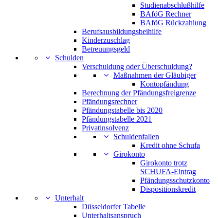
Studienabschlußhilfe
BAföG Rechner
BAföG Rückzahlung
Berufsausbildungsbeihilfe
Kinderzuschlag
Betreuungsgeld
Schulden
Verschuldung oder Überschuldung?
Maßnahmen der Gläubiger
Kontopfändung
Berechnung der Pfändungsfreigrenze
Pfändungsrechner
Pfändungstabelle bis 2020
Pfändungstabelle 2021
Privatinsolvenz
Schuldenfallen
Kredit ohne Schufa
Girokonto
Girokonto trotz
SCHUFA-Eintrag
Pfändungsschutzkonto
Dispositionskredit
Unterhalt
Düsseldorfer Tabelle
Unterhaltsanspruch