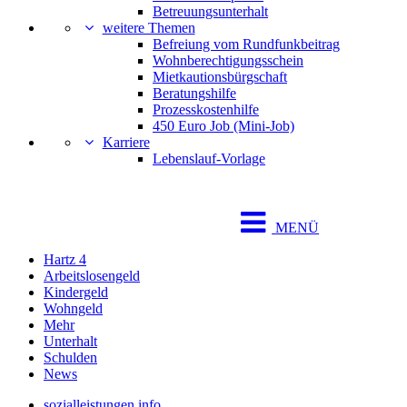
Betreuungsunterhalt
weitere Themen
Befreiung vom Rundfunkbeitrag
Wohnberechtigungsschein
Mietkautionsbürgschaft
Beratungshilfe
Prozesskostenhilfe
450 Euro Job (Mini-Job)
Karriere
Lebenslauf-Vorlage
MENÜ
Hartz 4
Arbeitslosengeld
Kindergeld
Wohngeld
Mehr
Unterhalt
Schulden
News
sozialleistungen.info