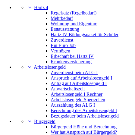
Hartz 4
Regelsatz (Regelbedarf)
Mehrbedarf
Wohnung und Eigentum
Erstausstattung
Hartz IV Bildungspaket für Schüler
Zuverdienst
Ein Euro Job
Vermögen
Erbschaft bei Hartz IV
Krankenversicherung
Arbeitslosengeld
Zuverdienst beim ALG I
Anspruch auf Arbeitslosengeld I
Antrag auf Arbeitslosengeld I
Anwartschaftszeit
Arbeitslosengeld I Rechner
Arbeitslosengeld Sperrzeiten
Auszahlung des ALG I
Berechnung des Arbeitslosengeld I
Bezugsdauer beim Arbeitslosengeld
Bürgergeld
Bürgergeld Höhe und Berechnung
Wer hat Anspruch auf Bürgergeld?