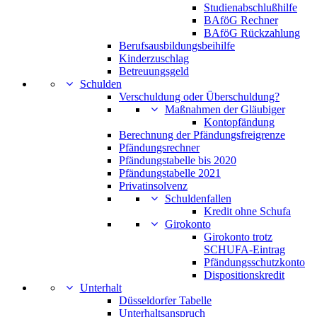
Studienabschlußhilfe
BAföG Rechner
BAföG Rückzahlung
Berufsausbildungsbeihilfe
Kinderzuschlag
Betreuungsgeld
Schulden
Verschuldung oder Überschuldung?
Maßnahmen der Gläubiger
Kontopfändung
Berechnung der Pfändungsfreigrenze
Pfändungsrechner
Pfändungstabelle bis 2020
Pfändungstabelle 2021
Privatinsolvenz
Schuldenfallen
Kredit ohne Schufa
Girokonto
Girokonto trotz
SCHUFA-Eintrag
Pfändungsschutzkonto
Dispositionskredit
Unterhalt
Düsseldorfer Tabelle
Unterhaltsanspruch