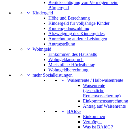
Berücksichtigung von Vermögen beim
Bürgergeld
Kindergeld
Höhe und Berechnung
Kindergeld für volljährige Kinder
Kindergeldauszahlung
Abzweigung des Kindergeldes
Anrechnung anderer Leistungen
Antragstellung
Wohngeld
Einkommen des Haushalts
Wohngeldanspruch
Mietstufen / Höchstbetrag
Wohngeldberechnung
mehr Sozialleistungen
Waisenrente / Halbwaisenrente
Waisenrente
(gesetzliche
Rentenversicherung)
Einkommensanrechnung
Antrag auf Waisenrente
BAföG
Einkommen
Vermögen
Was ist BAföG?