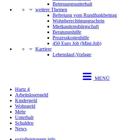
Betreuungsunterhalt
weitere Themen
Befreiung vom Rundfunkbeitrag
Wohnberechtigungsschein
Mietkautionsbürgschaft
Beratungshilfe
Prozesskostenhilfe
450 Euro Job (Mini-Job)
Karriere
Lebenslauf-Vorlage
MENÜ
Hartz 4
Arbeitslosengeld
Kindergeld
Wohngeld
Mehr
Unterhalt
Schulden
News
sozialleistungen.info