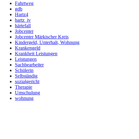
Fahrtweg
gdb
Hartz4
hartz_iv
härtefall
Jobcenter
Jobcenter Märkischer Kreis
Kindergeld, Unterhalt, Wohnung
Krankengeld
Krankheit Leistungen
Leistungen
Sachbearbeiter
Schülerin
Selbständig
sozialgericht
Therapie
Umschulung
wohnung