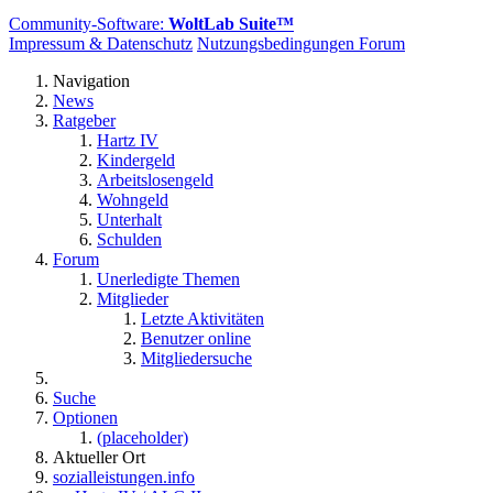
Community-Software:
WoltLab Suite™
Impressum & Datenschutz
Nutzungsbedingungen Forum
Navigation
News
Ratgeber
Hartz IV
Kindergeld
Arbeitslosengeld
Wohngeld
Unterhalt
Schulden
Forum
Unerledigte Themen
Mitglieder
Letzte Aktivitäten
Benutzer online
Mitgliedersuche
Suche
Optionen
(placeholder)
Aktueller Ort
sozialleistungen.info