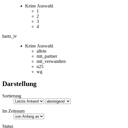
Keine Auswahl
1
2
3
4
hartz_iv
Keine Auswahl
allein
mit_partner
mit_verwandten
u25
wg
Darstellung
Sortierung
Im Zeitraum
Status