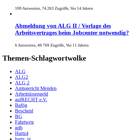
109 Antworten, 74.263 Zugriffe, Vor 14 Jahren
Abmeldung von ALG II / Vorlage des
Arbeitsvertrages beim Jobcenter notwendig?
6 Antworten, 49.769 Zugriffe, Vor 11 Jahren
Themen-Schlagwortwolke
ALG
ALG2
ALG 2
Amtsgericht Menden
Arbeitslosengeld
aufRECHT e.V.
Bafög
Bescheid
BG
Fahrtweg
gdb
Hartz4
hartz_iv