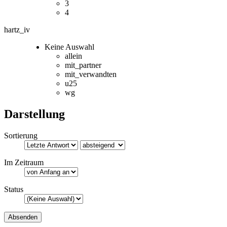
3
4
hartz_iv
Keine Auswahl
allein
mit_partner
mit_verwandten
u25
wg
Darstellung
Sortierung
Im Zeitraum
Status