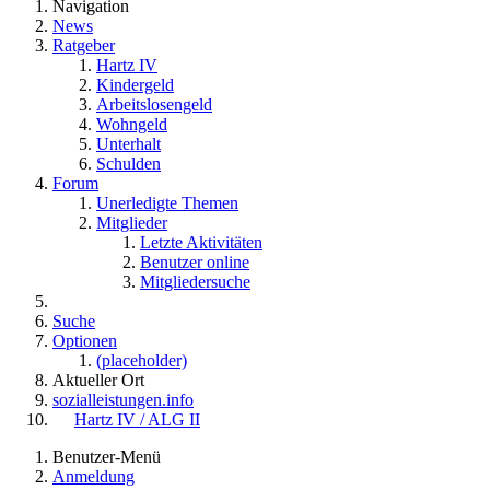
Navigation
News
Ratgeber
Hartz IV
Kindergeld
Arbeitslosengeld
Wohngeld
Unterhalt
Schulden
Forum
Unerledigte Themen
Mitglieder
Letzte Aktivitäten
Benutzer online
Mitgliedersuche
Suche
Optionen
(placeholder)
Aktueller Ort
sozialleistungen.info
Hartz IV / ALG II
Benutzer-Menü
Anmeldung