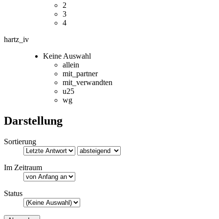
2
3
4
hartz_iv
Keine Auswahl
allein
mit_partner
mit_verwandten
u25
wg
Darstellung
Sortierung
Im Zeitraum
Status