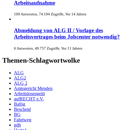
Arbeitsaufnahme
109 Antworten, 74.194 Zugriffe, Vor 14 Jahren
Abmeldung von ALG II / Vorlage des
Arbeitsvertrages beim Jobcenter notwendig?
6 Antworten, 49.757 Zugriffe, Vor 11 Jahren
Themen-Schlagwortwolke
ALG
ALG2
ALG 2
Amtsgericht Menden
Arbeitslosengeld
aufRECHT e.V.
Bafög
Bescheid
BG
Fahrtweg
gdb