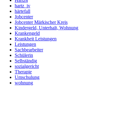
Hartz4
hartz_iv
härtefall
Jobcenter
Jobcenter Märkischer Kreis
Kindergeld, Unterhalt, Wohnung
Krankengeld
Krankheit Leistungen
Leistungen
Sachbearbeiter
Schülerin
Selbständig
sozialgericht
Therapie
Umschulung
wohnung