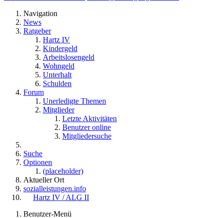
Navigation
News
Ratgeber
Hartz IV
Kindergeld
Arbeitslosengeld
Wohngeld
Unterhalt
Schulden
Forum
Unerledigte Themen
Mitglieder
Letzte Aktivitäten
Benutzer online
Mitgliedersuche
Suche
Optionen
(placeholder)
Aktueller Ort
sozialleistungen.info
Hartz IV / ALG II
Benutzer-Menü