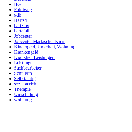
BG
Fahrtweg
gdb
Hartz4
hartz_iv
härtefall
Jobcenter
Jobcenter Märkischer Kreis
Kindergeld, Unterhalt, Wohnung
Krankengeld
Krankheit Leistungen
Leistungen
Sachbearbeiter
Schülerin
Selbständig
sozialgericht
Therapie
Umschulung
wohnung