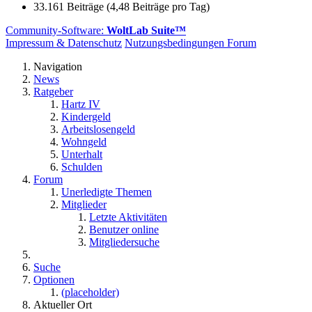
33.161 Beiträge (4,48 Beiträge pro Tag)
Community-Software:
WoltLab Suite™
Impressum & Datenschutz
Nutzungsbedingungen Forum
Navigation
News
Ratgeber
Hartz IV
Kindergeld
Arbeitslosengeld
Wohngeld
Unterhalt
Schulden
Forum
Unerledigte Themen
Mitglieder
Letzte Aktivitäten
Benutzer online
Mitgliedersuche
Suche
Optionen
(placeholder)
Aktueller Ort