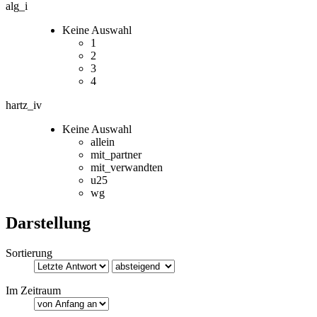
alg_i
Keine Auswahl
1
2
3
4
hartz_iv
Keine Auswahl
allein
mit_partner
mit_verwandten
u25
wg
Darstellung
Sortierung
Im Zeitraum