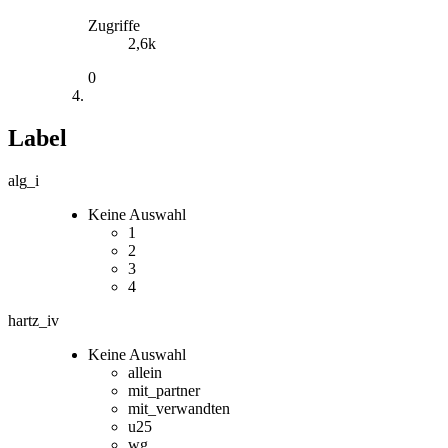
Zugriffe
2,6k
0
Label
alg_i
Keine Auswahl
1
2
3
4
hartz_iv
Keine Auswahl
allein
mit_partner
mit_verwandten
u25
wg