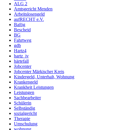
ALG 2
Amtsgericht Menden
Arbeitslosengeld
aufRECHT e.V.
Bafög
Bescheid
BG
Fahrtweg
gdb
Hartz4
hartz_iv
härtefall
Jobcenter
Jobcenter Märkischer Kreis
Kindergeld, Unterhalt, Wohnung
Krankengeld
Krankheit Leistungen
Leistungen
Sachbearbeiter
Schülerin
Selbständig
sozialgericht
Therapie
Umschulung
wohnung