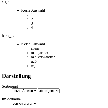
alg_i
Keine Auswahl
1
2
3
4
hartz_iv
Keine Auswahl
allein
mit_partner
mit_verwandten
u25
wg
Darstellung
Sortierung
Im Zeitraum