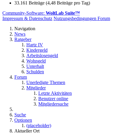
33.161 Beiträge (4,48 Beiträge pro Tag)
Community-Software:
WoltLab Suite™
Impressum & Datenschutz
Nutzungsbedingungen Forum
Navigation
News
Ratgeber
Hartz IV
Kindergeld
Arbeitslosengeld
Wohngeld
Unterhalt
Schulden
Forum
Unerledigte Themen
Mitglieder
Letzte Aktivitäten
Benutzer online
Mitgliedersuche
Suche
Optionen
(placeholder)
Aktueller Ort