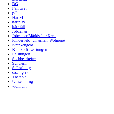
BG
Fahrtweg
gdb
Hartz4
hartz_iv
härtefall
Jobcenter
Jobcenter Märkischer Kreis
Kindergeld, Unterhalt, Wohnung
Krankengeld
Krankheit Leistungen
Leistungen
Sachbearbeiter
Schülerin
Selbständig
sozialgericht
Therapie
Umschulung
wohnung