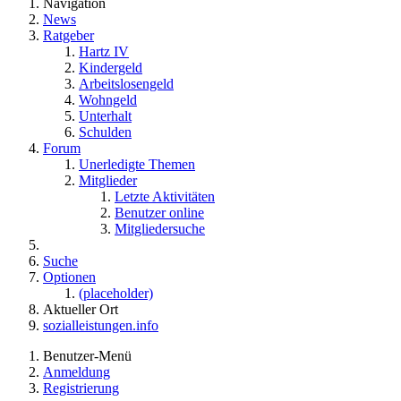
Navigation
News
Ratgeber
Hartz IV
Kindergeld
Arbeitslosengeld
Wohngeld
Unterhalt
Schulden
Forum
Unerledigte Themen
Mitglieder
Letzte Aktivitäten
Benutzer online
Mitgliedersuche
Suche
Optionen
(placeholder)
Aktueller Ort
sozialleistungen.info
Benutzer-Menü
Anmeldung
Registrierung