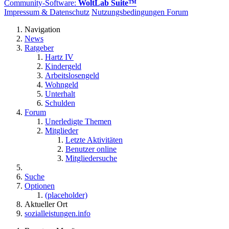
Community-Software:
WoltLab Suite™
Impressum & Datenschutz
Nutzungsbedingungen Forum
Navigation
News
Ratgeber
Hartz IV
Kindergeld
Arbeitslosengeld
Wohngeld
Unterhalt
Schulden
Forum
Unerledigte Themen
Mitglieder
Letzte Aktivitäten
Benutzer online
Mitgliedersuche
Suche
Optionen
(placeholder)
Aktueller Ort
sozialleistungen.info