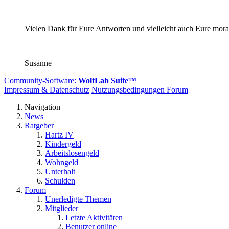
Vielen Dank für Eure Antworten und vielleicht auch Eure mora
Susanne
Community-Software:
WoltLab Suite™
Impressum & Datenschutz
Nutzungsbedingungen Forum
Navigation
News
Ratgeber
Hartz IV
Kindergeld
Arbeitslosengeld
Wohngeld
Unterhalt
Schulden
Forum
Unerledigte Themen
Mitglieder
Letzte Aktivitäten
Benutzer online