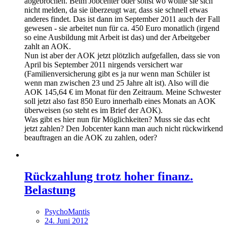
abgebrochen. Beim Jobcenter oder sonst wo wollte sie sich
nicht melden, da sie überzeugt war, dass sie schnell etwas
anderes findet. Das ist dann im September 2011 auch der Fall
gewesen - sie arbeitet nun für ca. 450 Euro monatlich (irgend
so eine Ausbildung mit Arbeit ist das) und der Arbeitgeber
zahlt an AOK.
Nun ist aber der AOK jetzt plötzlich aufgefallen, dass sie von
April bis September 2011 nirgends versichert war
(Familienversicherung gibt es ja nur wenn man Schüler ist
wenn man zwischen 23 und 25 Jahre alt ist). Also will die
AOK 145,64 € im Monat für den Zeitraum. Meine Schwester
soll jetzt also fast 850 Euro innerhalb eines Monats an AOK
überweisen (so steht es im Brief der AOK).
Was gibt es hier nun für Möglichkeiten? Muss sie das echt
jetzt zahlen? Den Jobcenter kann man auch nicht rückwirkend
beauftragen an die AOK zu zahlen, oder?
Rückzahlung trotz hoher finanz.
Belastung
PsychoMantis
24. Juni 2012