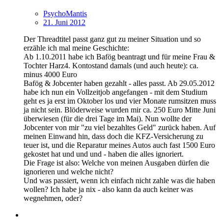
PsychoMantis
21. Juni 2012
Der Threadtitel passt ganz gut zu meiner Situation und so
erzähle ich mal meine Geschichte:
Ab 1.10.2011 habe ich Bafög beantragt und für meine Frau &
Tochter Harz4. Kontostand damals (und auch heute): ca.
minus 4000 Euro
Bafög & Jobcenter haben gezahlt - alles passt. Ab 29.05.2012
habe ich nun ein Vollzeitjob angefangen - mit dem Studium
geht es ja erst im Oktober los und vier Monate rumsitzen muss
ja nicht sein. Blöderweise wurden mir ca. 250 Euro Mitte Juni
überwiesen (für die drei Tage im Mai). Nun wollte der
Jobcenter von mir "zu viel bezahltes Geld" zurück haben. Auf
meinen Einwand hin, dass doch die KFZ-Versicherung zu
teuer ist, und die Reparatur meines Autos auch fast 1500 Euro
gekostet hat und und und - haben die alles ignoriert.
Die Frage ist also: Welche von meinen Ausgaben dürfen die
ignorieren und welche nicht?
Und was passiert, wenn ich einfach nicht zahle was die haben
wollen? Ich habe ja nix - also kann da auch keiner was
wegnehmen, oder?