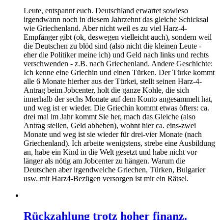
Leute, entspannt euch. Deutschland erwartet sowieso
irgendwann noch in diesem Jahrzehnt das gleiche Schicksal
wie Griechenland. Aber nicht weil es zu viel Harz-4-
Empfänger gibt (ok, deswegen vielleicht auch), sondern weil
die Deutschen zu blöd sind (also nicht die kleinen Leute -
eher die Politiker meine ich) und Geld nach links und rechts
verschwenden - z.B. nach Griechenland. Andere Geschichte:
Ich kenne eine Griechin und einen Türken. Der Türke kommt
alle 6 Monate hierher aus der Türkei, stellt seinen Harz-4-
Antrag beim Jobcenter, holt die ganze Kohle, die sich
innerhalb der sechs Monate auf dem Konto angesammelt hat,
und weg ist er wieder. Die Griechin kommt etwas öfters: ca.
drei mal im Jahr kommt Sie her, mach das Gleiche (also
Antrag stellen, Geld abheben), wohnt hier ca. eins-zwei
Monate und weg ist sie wieder für drei-vier Monate (nach
Griechenland). Ich arbeite wenigstens, strebe eine Ausbildung
an, habe ein Kind in die Welt gesetzt und habe nicht vor
länger als nötig am Jobcenter zu hängen. Warum die
Deutschen aber irgendwelche Griechen, Türken, Bulgarier
usw. mit Harz4-Bezügen versorgen ist mir ein Rätsel.
Rückzahlung trotz hoher finanz.