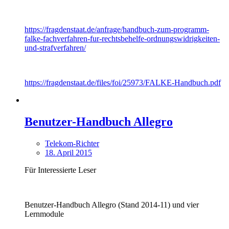
https://fragdenstaat.de/anfrage/handbuch-zum-programm-
falke-fachverfahren-fur-rechtsbehelfe-ordnungswidrigkeiten-
und-strafverfahren/
https://fragdenstaat.de/files/foi/25973/FALKE-Handbuch.pdf
Benutzer-Handbuch Allegro
Telekom-Richter
18. April 2015
Für Interessierte Leser
Benutzer-Handbuch Allegro (Stand 2014-11) und vier
Lernmodule