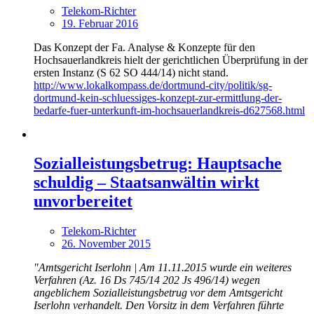
Telekom-Richter
19. Februar 2016
Das Konzept der Fa. Analyse & Konzepte für den
Hochsauerlandkreis hielt der gerichtlichen Überprüfung in der
ersten Instanz (S 62 SO 444/14) nicht stand.
http://www.lokalkompass.de/dortmund-city/politik/sg-
dortmund-kein-schluessiges-konzept-zur-ermittlung-der-
bedarfe-fuer-unterkunft-im-hochsauerlandkreis-d627568.html
Sozialleistungsbetrug: Hauptsache
schuldig – Staatsanwältin wirkt
unvorbereitet
Telekom-Richter
26. November 2015
"Amtsgericht Iserlohn | Am 11.11.2015 wurde ein weiteres
Verfahren (Az. 16 Ds 745/14 202 Js 496/14) wegen
angeblichem Sozialleistungsbetrug vor dem Amtsgericht
Iserlohn verhandelt. Den Vorsitz in dem Verfahren führte