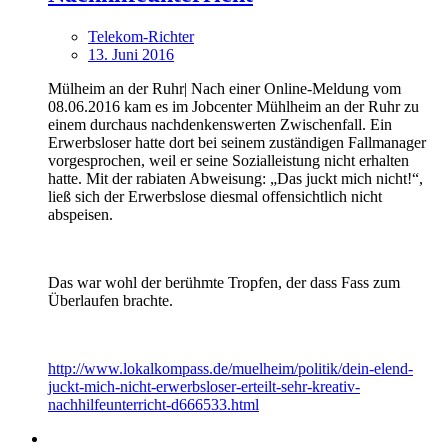
Telekom-Richter
13. Juni 2016
Mülheim an der Ruhr| Nach einer Online-Meldung vom
08.06.2016 kam es im Jobcenter Mühlheim an der Ruhr zu
einem durchaus nachdenkenswerten Zwischenfall. Ein
Erwerbsloser hatte dort bei seinem zuständigen Fallmanager
vorgesprochen, weil er seine Sozialleistung nicht erhalten
hatte. Mit der rabiaten Abweisung: „Das juckt mich nicht!“,
ließ sich der Erwerbslose diesmal offensichtlich nicht
abspeisen.
Das war wohl der berühmte Tropfen, der dass Fass zum
Überlaufen brachte.
http://www.lokalkompass.de/muelheim/politik/dein-elend-
juckt-mich-nicht-erwerbsloser-erteilt-sehr-kreativ-
nachhilfeunterricht-d666533.html