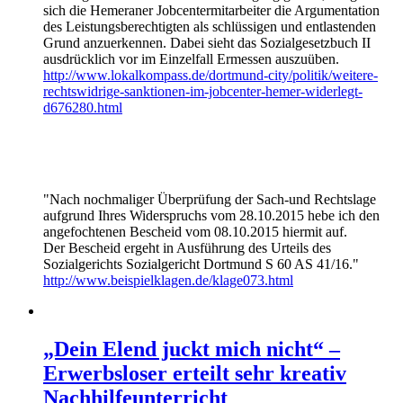
sich die Hemeraner Jobcentermitarbeiter die Argumentation
des Leistungsberechtigten als schlüssigen und entlastenden
Grund anzuerkennen. Dabei sieht das Sozialgesetzbuch II
ausdrücklich vor im Einzelfall Ermessen auszuüben.
http://www.lokalkompass.de/dortmund-city/politik/weitere-
rechtswidrige-sanktionen-im-jobcenter-hemer-widerlegt-
d676280.html
"Nach nochmaliger Überprüfung der Sach-und Rechtslage
aufgrund Ihres Widerspruchs vom 28.10.2015 hebe ich den
angefochtenen Bescheid vom 08.10.2015 hiermit auf.
Der Bescheid ergeht in Ausführung des Urteils des
Sozialgerichts Sozialgericht Dortmund S 60 AS 41/16."
http://www.beispielklagen.de/klage073.html
„Dein Elend juckt mich nicht“ –
Erwerbsloser erteilt sehr kreativ
Nachhilfeunterricht