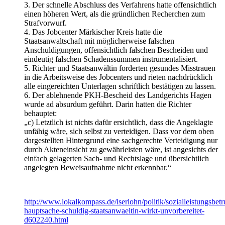
3. Der schnelle Abschluss des Verfahrens hatte offensichtlich
einen höheren Wert, als die gründlichen Recherchen zum
Strafvorwurf.
4. Das Jobcenter Märkischer Kreis hatte die
Staatsanwaltschaft mit möglicherweise falschen
Anschuldigungen, offensichtlich falschen Bescheiden und
eindeutig falschen Schadenssummen instrumentalisiert.
5. Richter und Staatsanwältin forderten gesundes Misstrauen
in die Arbeitsweise des Jobcenters und rieten nachdrücklich
alle eingereichten Unterlagen schriftlich bestätigen zu lassen.
6. Der ablehnende PKH-Bescheid des Landgerichts Hagen
wurde ad absurdum geführt. Darin hatten die Richter
behauptet:
„c) Letztlich ist nichts dafür ersichtlich, dass die Angeklagte
unfähig wäre, sich selbst zu verteidigen. Dass vor dem oben
dargestellten Hintergrund eine sachgerechte Verteidigung nur
durch Akteneinsicht zu gewährleisten wäre, ist angesichts der
einfach gelagerten Sach- und Rechtslage und übersichtlich
angelegten Beweisaufnahme nicht erkennbar.“
http://www.lokalkompass.de/iserlohn/politik/sozialleistungsbetr
hauptsache-schuldig-staatsanwaeltin-wirkt-unvorbereitet-
d602240.html