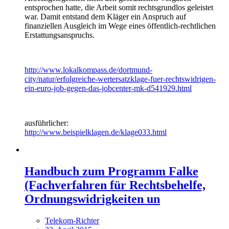
entsprochen hatte, die Arbeit somit rechtsgrundlos geleistet
war. Damit entstand dem Kläger ein Anspruch auf
finanziellen Ausgleich im Wege eines öffentlich-rechtlichen
Erstattungsanspruchs.
http://www.lokalkompass.de/dortmund-
city/natur/erfolgreiche-wertersatzklage-fuer-rechtswidrigen-
ein-euro-job-gegen-das-jobcenter-mk-d541929.html
ausführlicher:
http://www.beispielklagen.de/klage033.html
Handbuch zum Programm Falke
(Fachverfahren für Rechtsbehelfe,
Ordnungswidrigkeiten un
Telekom-Richter