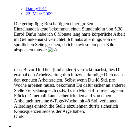
Danny1911
22. März 2009
Die geringfügig Beschäftigten einer großen
Einzelhandelskette bekommen einen Stundenlohn von 5,38
Euro! Dafür habe ich 6 Monate lang harte körperliche Arbeit
im Getränkemarkt verrichtet. Ich habs allerdings von der
sportlichen Seite gesehen, da ich sowieso ein paar Kilo
abspecken musste
rita
: Bevor Du Dich (und andere) verrückt machst, lies Dir
erstmal den Arbeitsvertrag durch bzw. erkundige Dich nach
den genauen Arbeitszeiten. Selbst wenn Du 48 Std. pro
Woche arbeiten musst, bekommst Du dafür sicher an anderer
Stelle Freizeitausgleich (z.B. 1x im Monat 4-5 freie Tage am
Stück). Dauerhaft kann sicherlich niemand von einem
Artbeitnehmer eine 6-Tage-Woche mit 48 Std. verlangen.
Allerdings einfach die Stelle abzulehnen dürfte sicherlich
Konsequenzen seitens der Arge haben.
Gruß