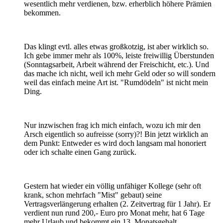
wesentlich mehr verdienen, bzw. erherblich höhere Prämien
bekommen.
Das klingt evtl. alles etwas großkotzig, ist aber wirklich so.
Ich gebe immer mehr als 100%, leiste freiwillig Überstunden
(Sonntagsarbeit, Arbeit während der Freischicht, etc.). Und
das mache ich nicht, weil ich mehr Geld oder so will sondern
weil das einfach meine Art ist. "Rumdödeln" ist nicht mein
Ding.
Nur inzwischen frag ich mich einfach, wozu ich mir den
Arsch eigentlich so aufreisse (sorry)?! Bin jetzt wirklich an
dem Punkt: Entweder es wird doch langsam mal honoriert
oder ich schalte einen Gang zurück.
Gestern hat wieder ein völlig unfähiger Kollege (sehr oft
krank, schon mehrfach "Mist" gebaut) seine
Vertragsverlängerung erhalten (2. Zeitvertrag für 1 Jahr). Er
verdient nun rund 200,- Euro pro Monat mehr, hat 6 Tage
mehr Urlaub und bekommt ein 13. Monatsgehalt.