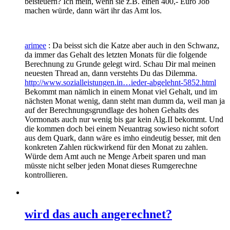
beisteuern? Ich mein, wenn sie z.B. einen 400,- Euro Job
machen würde, dann wärt ihr das Amt los.
arimee
: Da beisst sich die Katze aber auch in den Schwanz,
da immer das Gehalt des letzten Monats für die folgende
Berechnung zu Grunde gelegt wird. Schau Dir mal meinen
neuesten Thread an, dann verstehts Du das Dilemma.
http://www.sozialleistungen.in…ieder-abgelehnt-5852.html
Bekommt man nämlich in einem Monat viel Gehalt, und im
nächsten Monat wenig, dann steht man dumm da, weil man ja
auf der Berechnungsgrundlage des hohen Gehalts des
Vormonats auch nur wenig bis gar kein Alg.II bekommt. Und
die kommen doch bei einem Neuantrag sowieso nicht sofort
aus dem Quark, dann wäre es imho eindeutig besser, mit den
konkreten Zahlen rückwirkend für den Monat zu zahlen.
Würde dem Amt auch ne Menge Arbeit sparen und man
müsste nicht selber jeden Monat dieses Rumgerechne
kontrollieren.
wird das auch angerechnet?