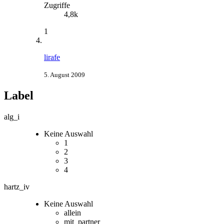
Zugriffe
4,8k
1
lirafe
5. August 2009
Label
alg_i
Keine Auswahl
1
2
3
4
hartz_iv
Keine Auswahl
allein
mit_partner