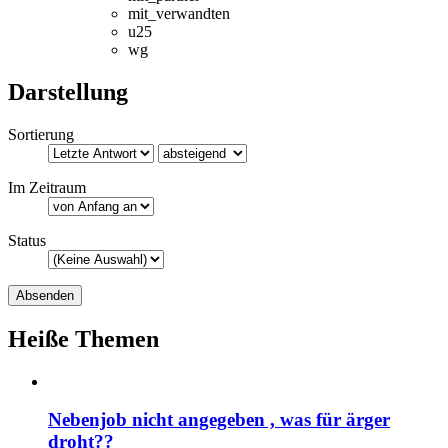
mit_verwandten
u25
wg
Darstellung
Sortierung
Im Zeitraum
Status
Heiße Themen
Nebenjob nicht angegeben , was für ärger
droht??