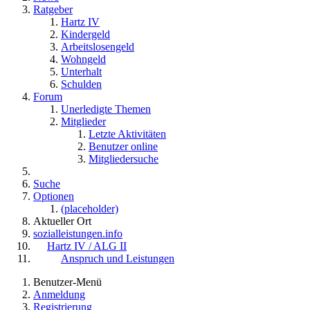
Ratgeber
Hartz IV
Kindergeld
Arbeitslosengeld
Wohngeld
Unterhalt
Schulden
Forum
Unerledigte Themen
Mitglieder
Letzte Aktivitäten
Benutzer online
Mitgliedersuche
Suche
Optionen
(placeholder)
Aktueller Ort
sozialleistungen.info
Hartz IV / ALG II
Anspruch und Leistungen
Benutzer-Menü
Anmeldung
Registrierung