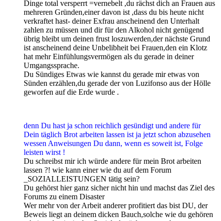
Dinge total versperrt =vernebelt ,du rächst dich an Frauen aus
mehreren Gründen,einer davon ist ,dass du bis heute nicht
verkraftet hast- deiner Exfrau anscheinend den Unterhalt
zahlen zu müssen und dir für den Alkohol nicht genügend
übrig bleibt um deinen frust loszuwerden,der nächste Grund
ist anscheinend deine Unbelibheit bei Frauen,den ein Klotz
hat mehr Einfühlungsvermögen als du gerade in deiner
Umgangssprache.
Du Sündiges Etwas wie kannst du gerade mir etwas von
Sünden erzählen,du gerade der von Luzifonso aus der Hölle
geworfen auf die Erde wurde .
denn Du hast ja schon reichlich gesündigt und andere für
Dein täglich Brot arbeiten lassen ist ja jetzt schon abzusehen
wessen Anweisungen Du dann, wenn es soweit ist, Folge
leisten wirst !
Du schreibst mir ich würde andere für mein Brot arbeiten
lassen ?! wie kann einer wie du auf dem Forum
_SOZIALLEISTUNGEN tätig sein?
Du gehörst hier ganz sicher nicht hin und machst das Ziel des
Forums zu einem Disaster
Wer mehr von der Arbeit anderer profitiert das bist DU, der
Beweis liegt an deinem dicken Bauch,solche wie du gehören