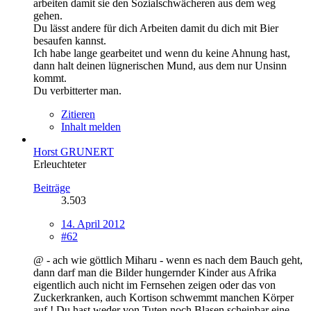
arbeiten damit sie den Sozialschwächeren aus dem weg
gehen.
Du lässt andere für dich Arbeiten damit du dich mit Bier
besaufen kannst.
Ich habe lange gearbeitet und wenn du keine Ahnung hast,
dann halt deinen lügnerischen Mund, aus dem nur Unsinn
kommt.
Du verbitterter man.
Zitieren
Inhalt melden
Horst GRUNERT
Erleuchteter
Beiträge
3.503
14. April 2012
#62
@ - ach wie göttlich Miharu - wenn es nach dem Bauch geht,
dann darf man die Bilder hungernder Kinder aus Afrika
eigentlich auch nicht im Fernsehen zeigen oder das von
Zuckerkranken, auch Kortison schwemmt manchen Körper
auf ! Du hast weder von Tuten noch Blasen scheinbar eine