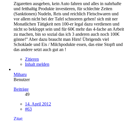
Zigaretten ausgeben, kein Auto fahren und alles in nahrhafte
und fetthaltig Produkte investieren, für schlechte Zeiten
(Sanktionen) Nudeln, Reis und reichlich Fleischwaren und
vor allem nicht bei der Tafel schnorren gehen! sich mit ner
Monatlichen Tätigkeit nen 100-er legal dazu verdienen und
nicht so bekloppt sein und für 60€ mehr das 4-fache an Arbeit
zu machen, bin so sozial das ich 3 anderen auch noch 100€
gönne!° Aber dazu braucht man Hirn! Übrigends viel
Schoklade und Eis / Milchpodukte essen, das eine Stopft und
das andere setzt auch gut an !
Zitieren
Inhalt melden
Miharu
Benutzer
Beiträge
49
14. April 2012
#63
Zitat: