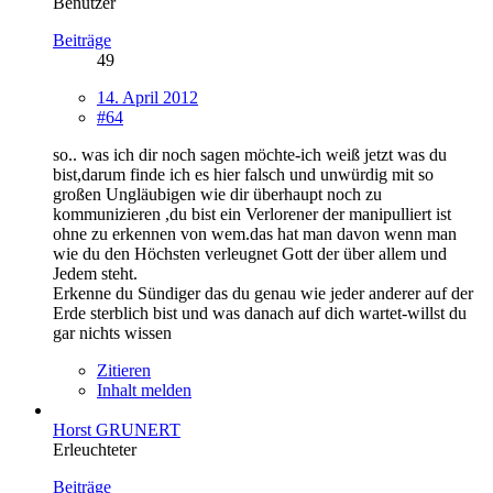
Benutzer
Beiträge
49
14. April 2012
#64
so.. was ich dir noch sagen möchte-ich weiß jetzt was du
bist,darum finde ich es hier falsch und unwürdig mit so
großen Ungläubigen wie dir überhaupt noch zu
kommunizieren ,du bist ein Verlorener der manipulliert ist
ohne zu erkennen von wem.das hat man davon wenn man
wie du den Höchsten verleugnet Gott der über allem und
Jedem steht.
Erkenne du Sündiger das du genau wie jeder anderer auf der
Erde sterblich bist und was danach auf dich wartet-willst du
gar nichts wissen
Zitieren
Inhalt melden
Horst GRUNERT
Erleuchteter
Beiträge