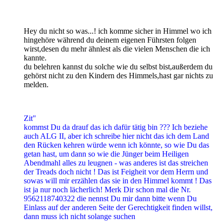
Hey du nicht so was...! ich komme sicher in Himmel wo ich
hingehöre während du deinem eigenen Führsten folgen
wirst,desen du mehr ähnlest als die vielen Menschen die ich
kannte.
du belehren kannst du solche wie du selbst bist,außerdem du
gehörst nicht zu den Kindern des Himmels,hast gar nichts zu
melden.
Zit"
kommst Du da drauf das ich dafür tätig bin ??? Ich beziehe
auch ALG II, aber ich schreibe hier nicht das ich dem Land
den Rücken kehren würde wenn ich könnte, so wie Du das
getan hast, um dann so wie die Jünger beim Heiligen
Abendmahl alles zu leugnen - was anderes ist das streichen
der Treads doch nicht ! Das ist Feigheit vor dem Herrn und
sowas will mir erzählen das sie in den Himmel kommt ! Das
ist ja nur noch lächerlich! Merk Dir schon mal die Nr.
9562118740322 die nennst Du mir dann bitte wenn Du
Einlass auf der anderen Seite der Gerechtigkeit finden willst,
dann muss ich nicht solange suchen