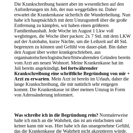
Die Krankschreibung basiert aber im wesentlichen auf den
Anforderungen im Job, der nun weggefallen ist. Daher
erwartet die Krankenkasse sicherlich die Wunderheilung. Nun
habe ich hauptsächlich mit dem Umzugsstreß über die große
Entfernung zu kämpfen, wir haben einen größeren
Familienhaushalt. Jede Woche im August 1 Lkw voll
wegbringen, die Woche über packen: 2x 7 Std. mit dem LKW
auf der Autobahn, kurze Nächte, um die Leihzeit auf 48 Std.
begrenzen zu können und Gefühl von dauer-platt. Bin daher
den August über weiter krankgeschrieben, aus
organisatorischen/logistischen/fristwahrenden Gründen bereits
vom Arzt am neuen Wohnort. Meine Krankenkasse hat im
Juli bereits angekündigt,
bei fortwährender
Krankschreibung eine schriftliche Begründung von mir +
Arzt zu erwarten
. Mein Arzt ist bereits im Urlaub, daher die
lange Krankschreibung, die mir natürlich sehr entgegen
kommt. Die Krankenkasse ist über meinen Umzug in Form
von Adressänderung informiert.
Was schreibe ich in die Begründung rein?
Normalerweise
halte ich mich an die Wahrheit, das ist am einfachsten und
keiner kann mir was. Hier habe ich das unangenehme Gefühl,
das die Krankenkasse die Wahrheit nicht akzeptieren würde.