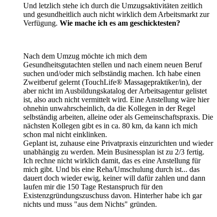
Und letzlich stehe ich durch die Umzugsaktivitäten zeitlich
und gesundheitlich auch nicht wirklich dem Arbeitsmarkt zur
Verfügung.
Wie mache ich es am geschicktesten?
Nach dem Umzug möchte ich mich dem
Gesundheitsgutachten stellen und nach einem neuen Beruf
suchen und/oder mich selbständig machen. Ich habe einen
Zweitberuf gelernt (TouchLife® Massagepraktiker/in), der
aber nicht im Ausbildungskatalog der Arbeitsagentur gelistet
ist, also auch nicht vermittelt wird. Eine Anstellung wäre hier
ohnehin unwahrscheinlich, da die Kollegen in der Regel
selbständig arbeiten, alleine oder als Gemeinschaftspraxis. Die
nächsten Kollegen gibt es in ca. 80 km, da kann ich mich
schon mal nicht einklinken.
Geplant ist, zuhause eine Privatpraxis einzurichten und wieder
unabhängig zu werden. Mein Businessplan ist zu 2/3 fertig.
Ich rechne nicht wirklich damit, das es eine Anstellung für
mich gibt. Und bis eine Reha/Umschulung durch ist... das
dauert doch wieder ewig, keiner will dafür zahlen und dann
laufen mir die 150 Tage Restanspruch für den
Existenzgründungszuschuss davon. Hinterher habe ich gar
nichts und muss "aus dem Nichts" gründen.