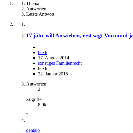
Thema
Antworten
Letzte Antwort
17 jähr will Ausziehen, erst sagt Vormund ja
hexli
17. August 2014
sonstiges Familienrecht
hexli
22. Januar 2015
Antworten
2
Zugriffe
8,9k
2
denialo