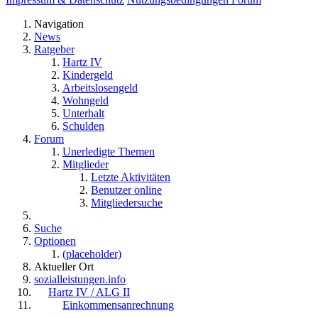
Navigation
News
Ratgeber
Hartz IV
Kindergeld
Arbeitslosengeld
Wohngeld
Unterhalt
Schulden
Forum
Unerledigte Themen
Mitglieder
Letzte Aktivitäten
Benutzer online
Mitgliedersuche
Suche
Optionen
(placeholder)
Aktueller Ort
sozialleistungen.info
Hartz IV / ALG II
Einkommensanrechnung