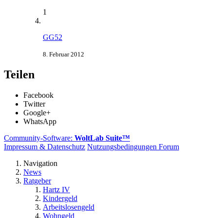
1
GG52
8. Februar 2012
Teilen
Facebook
Twitter
Google+
WhatsApp
Community-Software:
WoltLab Suite™
Impressum & Datenschutz
Nutzungsbedingungen Forum
Navigation
News
Ratgeber
Hartz IV
Kindergeld
Arbeitslosengeld
Wohngeld