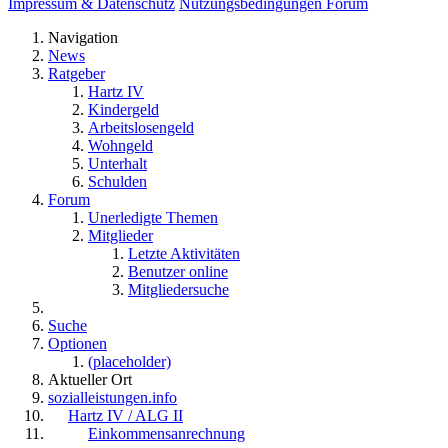
Impressum & Datenschutz
Nutzungsbedingungen Forum
Navigation
News
Ratgeber
Hartz IV
Kindergeld
Arbeitslosengeld
Wohngeld
Unterhalt
Schulden
Forum
Unerledigte Themen
Mitglieder
Letzte Aktivitäten
Benutzer online
Mitgliedersuche
Suche
Optionen
(placeholder)
Aktueller Ort
sozialleistungen.info
Hartz IV / ALG II
Einkommensanrechnung