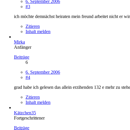
6. September 2006
#3
ich möchte demnächst heiraten mein freund arbeitet nicht er wi
Zitieren
Inhalt melden
Mirka
Anfänger
Beiträge
6
6. September 2006
#4
grad habe ich gelesen das allein erzihenden 132 e mehr zu ste
Zitieren
Inhalt melden
Kätzchen35
Fortgeschrittener
Beiträge