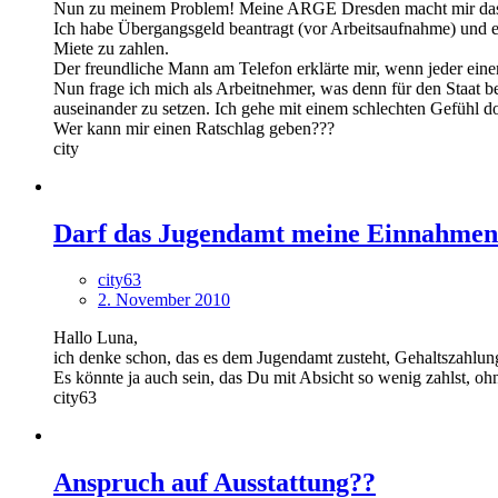
Nun zu meinem Problem! Meine ARGE Dresden macht mir das 
Ich habe Übergangsgeld beantragt (vor Arbeitsaufnahme) und e
Miete zu zahlen.
Der freundliche Mann am Telefon erklärte mir, wenn jeder ein
Nun frage ich mich als Arbeitnehmer, was denn für den Staat 
auseinander zu setzen. Ich gehe mit einem schlechten Gefühl 
Wer kann mir einen Ratschlag geben???
city
Darf das Jugendamt meine Einnahmen
city63
2. November 2010
Hallo Luna,
ich denke schon, das es dem Jugendamt zusteht, Gehaltszahlunge
Es könnte ja auch sein, das Du mit Absicht so wenig zahlst, oh
city63
Anspruch auf Ausstattung??