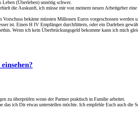
Leben (Überleben) unnötig schwer.
rhielt die Auskunft, ich müsse mir von meinem neuen Arbeitgeber eine
en Vorschuss bekäme müssten Millionen Euros vorgeschossen werden un
besser ist. Einen H IV Empfänger durchfüttern, oder ein Darlehen gew
dorthin. Wenn ich kein Überbrückungsgeld bekomme kann ich mich gleic
 einsehen?
n zu überprüfen wenn der Partner praktisch in Familie arbeitet.
ne das ich Dir etwas unterstellen möchte. Ich empfehle Euch auch die Se