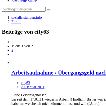
Erweiterte Suche
sozialleistungen.info
Forum
Beiträge von city63
1
Seite 1 von 2
2
Arbeitsaufnahme / Übergangsgeld nac
city63
20. Januar 2011
Liebe Leidensgenossen,
bin seit dem 17.01.11 wieder in Arbeit!!! Endlich! Bisher war i
habe um welche ich mich kümmern muss und will (9Jahre).