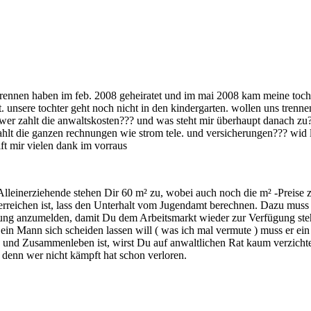
ennen haben im feb. 2008 geheiratet und im mai 2008 kam meine tochter
t. unsere tochter geht noch nicht in den kindergarten. wollen uns trenn
 wer zahlt die anwaltskosten??? und was steht mir überhaupt danach zu
r zahlt die ganzen rechnungen wie strom tele. und versicherungen??? wid
ft mir vielen dank im vorraus
Alleinerziehende stehen Dir 60 m² zu, wobei auch noch die m² -Preise
eichen ist, lass den Unterhalt vom Jugendamt berechnen. Dazu muss 
uung anzumelden, damit Du dem Arbeitsmarkt wieder zur Verfügung stehs
in Mann sich scheiden lassen will ( was ich mal vermute ) muss er ein T
on und Zusammenleben ist, wirst Du auf anwaltlichen Rat kaum verzicht
denn wer nicht kämpft hat schon verloren.