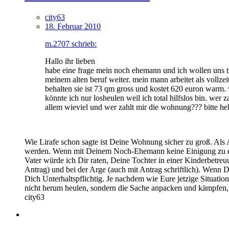
city63
18. Februar 2010
m.2707 schrieb:
Hallo ihr lieben
habe eine frage mein noch ehemann und ich wollen uns tr
meinem alten beruf weiter. mein mann arbeitet als vollzei
behalten sie ist 73 qm gross und kostet 620 euron warm.
könnte ich nur losheulen weil ich total hilfslos bin. we
allem wieviel und wer zahlt mir die wohnung??? bitte hel
Wie Lirafe schon sagte ist Deine Wohnung sicher zu groß. Als 
werden. Wenn mit Deinem Noch-Ehemann keine Einigung zu err
Vater würde ich Dir raten, Deine Tochter in einer Kinderbetre
Antrag) und bei der Arge (auch mit Antrag schriftlich). Wenn De
Dich Unterhaltspflichtig. Je nachdem wie Eure jetzige Situati
nicht herum heulen, sondern die Sache anpacken und kämpfen, 
city63