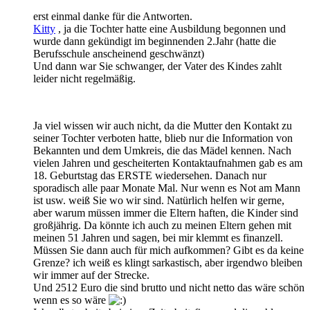
erst einmal danke für die Antworten.
Kitty
, ja die Tochter hatte eine Ausbildung begonnen und
wurde dann gekündigt im beginnenden 2.Jahr (hatte die
Berufsschule anscheinend geschwänzt)
Und dann war Sie schwanger, der Vater des Kindes zahlt
leider nicht regelmäßig.
Ja viel wissen wir auch nicht, da die Mutter den Kontakt zu
seiner Tochter verboten hatte, blieb nur die Information von
Bekannten und dem Umkreis, die das Mädel kennen. Nach
vielen Jahren und gescheiterten Kontaktaufnahmen gab es am
18. Geburtstag das ERSTE wiedersehen. Danach nur
sporadisch alle paar Monate Mal. Nur wenn es Not am Mann
ist usw. weiß Sie wo wir sind. Natürlich helfen wir gerne,
aber warum müssen immer die Eltern haften, die Kinder sind
großjährig. Da könnte ich auch zu meinen Eltern gehen mit
meinen 51 Jahren und sagen, bei mir klemmt es finanzell.
Müssen Sie dann auch für mich aufkommen? Gibt es da keine
Grenze? ich weiß es klingt sarkastisch, aber irgendwo bleiben
wir immer auf der Strecke.
Und 2512 Euro die sind brutto und nicht netto das wäre schön
wenn es so wäre