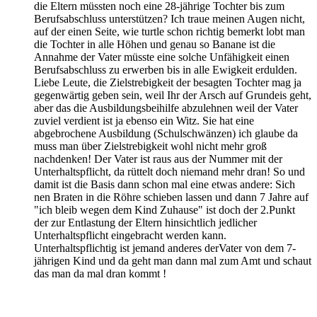
die Eltern müssten noch eine 28-jährige Tochter bis zum
Berufsabschluss unterstützen? Ich traue meinen Augen nicht,
auf der einen Seite, wie turtle schon richtig bemerkt lobt man
die Tochter in alle Höhen und genau so Banane ist die
Annahme der Vater müsste eine solche Unfähigkeit einen
Berufsabschluss zu erwerben bis in alle Ewigkeit erdulden.
Liebe Leute, die Zielstrebigkeit der besagten Tochter mag ja
gegenwärtig geben sein, weil Ihr der Arsch auf Grundeis geht,
aber das die Ausbildungsbeihilfe abzulehnen weil der Vater
zuviel verdient ist ja ebenso ein Witz. Sie hat eine
abgebrochene Ausbildung (Schulschwänzen) ich glaube da
muss man über Zielstrebigkeit wohl nicht mehr groß
nachdenken! Der Vater ist raus aus der Nummer mit der
Unterhaltspflicht, da rüttelt doch niemand mehr dran! So und
damit ist die Basis dann schon mal eine etwas andere: Sich
nen Braten in die Röhre schieben lassen und dann 7 Jahre auf
"ich bleib wegen dem Kind Zuhause" ist doch der 2.Punkt
der zur Entlastung der Eltern hinsichtlich jedlicher
Unterhaltspflicht eingebracht werden kann.
Unterhaltspflichtig ist jemand anderes derVater von dem 7-
jährigen Kind und da geht man dann mal zum Amt und schaut
das man da mal dran kommt !