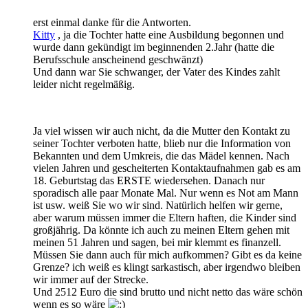
erst einmal danke für die Antworten.
Kitty
, ja die Tochter hatte eine Ausbildung begonnen und
wurde dann gekündigt im beginnenden 2.Jahr (hatte die
Berufsschule anscheinend geschwänzt)
Und dann war Sie schwanger, der Vater des Kindes zahlt
leider nicht regelmäßig.
Ja viel wissen wir auch nicht, da die Mutter den Kontakt zu
seiner Tochter verboten hatte, blieb nur die Information von
Bekannten und dem Umkreis, die das Mädel kennen. Nach
vielen Jahren und gescheiterten Kontaktaufnahmen gab es am
18. Geburtstag das ERSTE wiedersehen. Danach nur
sporadisch alle paar Monate Mal. Nur wenn es Not am Mann
ist usw. weiß Sie wo wir sind. Natürlich helfen wir gerne,
aber warum müssen immer die Eltern haften, die Kinder sind
großjährig. Da könnte ich auch zu meinen Eltern gehen mit
meinen 51 Jahren und sagen, bei mir klemmt es finanzell.
Müssen Sie dann auch für mich aufkommen? Gibt es da keine
Grenze? ich weiß es klingt sarkastisch, aber irgendwo bleiben
wir immer auf der Strecke.
Und 2512 Euro die sind brutto und nicht netto das wäre schön
wenn es so wäre