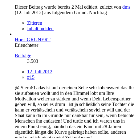
Dieser Beitrag wurde bereits 2 Mal editiert, zuletzt von
dms
(
12. Juli 2012
) aus folgendem Grund: Nachtrag
Zitieren
Inhalt melden
Horst GRUNERT
Erleuchteter
Beiträge
3.503
12. Juli 2012
#15
@ Stern61- das ist auf der einen Seite sehr lobenswert das Ihr
sie aufbauen wollt und in den Himmel lobt um Ihre
Motivation weiter zu stärken und wenn Dein Lebenspartner
geben will, so sei es drum - ist ja schließlich seine Tochter die
kann er verhätscheln und vertätscheln soviel er will und der
Staat kann da im Grunde nur dankbar für sein, wenn betuchte
Menschen ihn entlasten! Und turtle und ich waren uns in
einem Punkt einig, nämlich das ein Kind mit 28 Jahren
eigentlich längst die Kurve gekriegt haben sollte, anderen
wird nämlich nicht soviel Zeit gelassen!