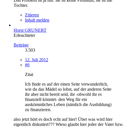
Das Problem ist ja nur: sie ist keine Freundin, sie ist die
Tochter.
Zitieren
Inhalt melden
Horst GRUNERT
Erleuchteter
Beiträge
3.503
12. Juli 2012
#6
Zitat
Ich finde es auf der einen Seite verwunderlich,
wie du das Mädel so lobst, auf der anderen Seite
ihr aber nicht bereit seid, ihr -obwohl ihr es
finanziell könntet- den Weg für ein
auskömmliches Leben (nämlich die Ausbildung)
zu finanzieren.
also jetzt hört es doch echt auf hier! Über was wird hier
eigentlich diskutiert??? Wieso glaubt hier jeder der Vater bzw.