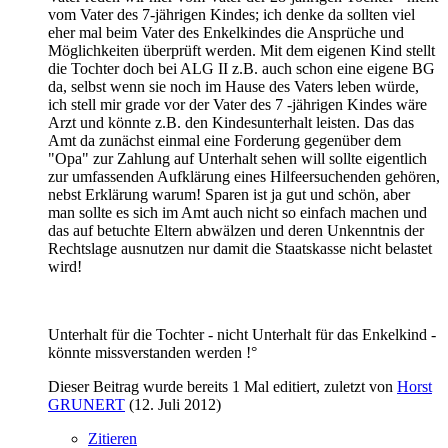
vom Vater des 7-jährigen Kindes; ich denke da sollten viel
eher mal beim Vater des Enkelkindes die Ansprüche und
Möglichkeiten überprüft werden. Mit dem eigenen Kind stellt
die Tochter doch bei ALG II z.B. auch schon eine eigene BG
da, selbst wenn sie noch im Hause des Vaters leben würde,
ich stell mir grade vor der Vater des 7 -jährigen Kindes wäre
Arzt und könnte z.B. den Kindesunterhalt leisten. Das das
Amt da zunächst einmal eine Forderung gegenüber dem
"Opa" zur Zahlung auf Unterhalt sehen will sollte eigentlich
zur umfassenden Aufklärung eines Hilfeersuchenden gehören,
nebst Erklärung warum! Sparen ist ja gut und schön, aber
man sollte es sich im Amt auch nicht so einfach machen und
das auf betuchte Eltern abwälzen und deren Unkenntnis der
Rechtslage ausnutzen nur damit die Staatskasse nicht belastet
wird!
Unterhalt für die Tochter - nicht Unterhalt für das Enkelkind -
könnte missverstanden werden !°
Dieser Beitrag wurde bereits 1 Mal editiert, zuletzt von
Horst
GRUNERT
(
12. Juli 2012
)
Zitieren