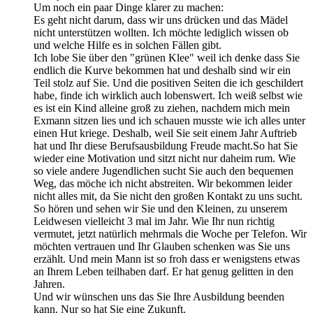
Um noch ein paar Dinge klarer zu machen:
Es geht nicht darum, dass wir uns drücken und das Mädel
nicht unterstützen wollten. Ich möchte lediglich wissen ob
und welche Hilfe es in solchen Fällen gibt.
Ich lobe Sie über den "grünen Klee" weil ich denke dass Sie
endlich die Kurve bekommen hat und deshalb sind wir ein
Teil stolz auf Sie. Und die positiven Seiten die ich geschildert
habe, finde ich wirklich auch lobenswert. Ich weiß selbst wie
es ist ein Kind alleine groß zu ziehen, nachdem mich mein
Exmann sitzen lies und ich schauen musste wie ich alles unter
einen Hut kriege. Deshalb, weil Sie seit einem Jahr Auftrieb
hat und Ihr diese Berufsausbildung Freude macht.So hat Sie
wieder eine Motivation und sitzt nicht nur daheim rum. Wie
so viele andere Jugendlichen sucht Sie auch den bequemen
Weg, das möche ich nicht abstreiten. Wir bekommen leider
nicht alles mit, da Sie nicht den großen Kontakt zu uns sucht.
So hören und sehen wir Sie und den Kleinen, zu unserem
Leidwesen vielleicht 3 mal im Jahr. Wie Ihr nun richtig
vermutet, jetzt natürlich mehrmals die Woche per Telefon. Wir
möchten vertrauen und Ihr Glauben schenken was Sie uns
erzählt. Und mein Mann ist so froh dass er wenigstens etwas
an Ihrem Leben teilhaben darf. Er hat genug gelitten in den
Jahren.
Und wir wünschen uns das Sie Ihre Ausbildung beenden
kann. Nur so hat Sie eine Zukunft.