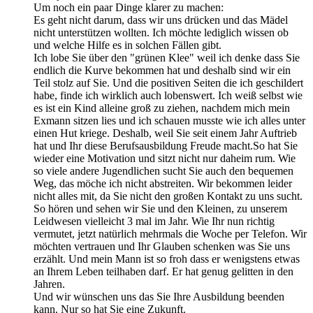
Um noch ein paar Dinge klarer zu machen:
Es geht nicht darum, dass wir uns drücken und das Mädel
nicht unterstützen wollten. Ich möchte lediglich wissen ob
und welche Hilfe es in solchen Fällen gibt.
Ich lobe Sie über den "grünen Klee" weil ich denke dass Sie
endlich die Kurve bekommen hat und deshalb sind wir ein
Teil stolz auf Sie. Und die positiven Seiten die ich geschildert
habe, finde ich wirklich auch lobenswert. Ich weiß selbst wie
es ist ein Kind alleine groß zu ziehen, nachdem mich mein
Exmann sitzen lies und ich schauen musste wie ich alles unter
einen Hut kriege. Deshalb, weil Sie seit einem Jahr Auftrieb
hat und Ihr diese Berufsausbildung Freude macht.So hat Sie
wieder eine Motivation und sitzt nicht nur daheim rum. Wie
so viele andere Jugendlichen sucht Sie auch den bequemen
Weg, das möche ich nicht abstreiten. Wir bekommen leider
nicht alles mit, da Sie nicht den großen Kontakt zu uns sucht.
So hören und sehen wir Sie und den Kleinen, zu unserem
Leidwesen vielleicht 3 mal im Jahr. Wie Ihr nun richtig
vermutet, jetzt natürlich mehrmals die Woche per Telefon. Wir
möchten vertrauen und Ihr Glauben schenken was Sie uns
erzählt. Und mein Mann ist so froh dass er wenigstens etwas
an Ihrem Leben teilhaben darf. Er hat genug gelitten in den
Jahren.
Und wir wünschen uns das Sie Ihre Ausbildung beenden
kann. Nur so hat Sie eine Zukunft.