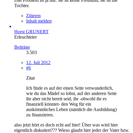
Das Problem ist ja nur: sie ist keine Freundin, sie ist die
Tochter.
Zitieren
Inhalt melden
Horst GRUNERT
Erleuchteter
Beiträge
3.503
12. Juli 2012
#6
Zitat
Ich finde es auf der einen Seite verwunderlich,
wie du das Mädel so lobst, auf der anderen Seite
ihr aber nicht bereit seid, ihr -obwohl ihr es
finanziell könntet- den Weg für ein
auskömmliches Leben (nämlich die Ausbildung)
zu finanzieren.
also jetzt hört es doch echt auf hier! Über was wird hier
eigentlich diskutiert??? Wieso glaubt hier jeder der Vater bzw.