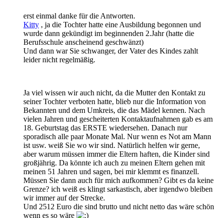
erst einmal danke für die Antworten.
Kitty
, ja die Tochter hatte eine Ausbildung begonnen und
wurde dann gekündigt im beginnenden 2.Jahr (hatte die
Berufsschule anscheinend geschwänzt)
Und dann war Sie schwanger, der Vater des Kindes zahlt
leider nicht regelmäßig.
Ja viel wissen wir auch nicht, da die Mutter den Kontakt zu
seiner Tochter verboten hatte, blieb nur die Information von
Bekannten und dem Umkreis, die das Mädel kennen. Nach
vielen Jahren und gescheiterten Kontaktaufnahmen gab es am
18. Geburtstag das ERSTE wiedersehen. Danach nur
sporadisch alle paar Monate Mal. Nur wenn es Not am Mann
ist usw. weiß Sie wo wir sind. Natürlich helfen wir gerne,
aber warum müssen immer die Eltern haften, die Kinder sind
großjährig. Da könnte ich auch zu meinen Eltern gehen mit
meinen 51 Jahren und sagen, bei mir klemmt es finanzell.
Müssen Sie dann auch für mich aufkommen? Gibt es da keine
Grenze? ich weiß es klingt sarkastisch, aber irgendwo bleiben
wir immer auf der Strecke.
Und 2512 Euro die sind brutto und nicht netto das wäre schön
wenn es so wäre