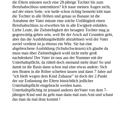
die Eltern müssten noch eine 28-jährige Tochter bis zum
Berufsabschluss unterstützen? Ich traue meinen Augen nicht,
auf der einen Seite, wie turtle schon richtig bemerkt lobt man
die Tochter in alle Höhen und genau so Banane ist die
Annahme der Vater müsste eine solche Unfähigkeit einen
Berufsabschluss zu erwerben bis in alle Ewigkeit erdulden.
Liebe Leute, die Zielstrebigkeit der besagten Tochter mag ja
gegenwärtig geben sein, weil Ihr der Arsch auf Grundeis geht,
aber das die Ausbildungsbeihilfe abzulehnen weil der Vater
zuviel verdient ist ja ebenso ein Witz. Sie hat eine
abgebrochene Ausbildung (Schulschwänzen) ich glaube da
muss man über Zielstrebigkeit wohl nicht mehr groß
nachdenken! Der Vater ist raus aus der Nummer mit der
Unterhaltspflicht, da rüttelt doch niemand mehr dran! So und
damit ist die Basis dann schon mal eine etwas andere: Sich
nen Braten in die Röhre schieben lassen und dann 7 Jahre auf
"ich bleib wegen dem Kind Zuhause" ist doch der 2.Punkt
der zur Entlastung der Eltern hinsichtlich jedlicher
Unterhaltspflicht eingebracht werden kann.
Unterhaltspflichtig ist jemand anderes derVater von dem 7-
jährigen Kind und da geht man dann mal zum Amt und schaut
das man da mal dran kommt !