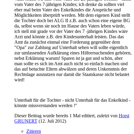
vom Vater des 7-jährigen Kindes; ich denke da sollten viel
eher mal beim Vater des Enkelkindes die Ansprüche und
Möglichkeiten überprüft werden. Mit dem eigenen Kind stellt
die Tochter doch bei ALG II z.B. auch schon eine eigene BG
da, selbst wenn sie noch im Hause des Vaters leben würde,
ich stell mir grade vor der Vater des 7 -jährigen Kindes wäre
Arzt und könnte z.B. den Kindesunterhalt leisten. Das das
Amt da zunächst einmal eine Forderung gegenüber dem
"Opa" zur Zahlung auf Unterhalt sehen will sollte eigentlich
zur umfassenden Aufklärung eines Hilfeersuchenden gehören,
nebst Erklärung warum! Sparen ist ja gut und schön, aber
man sollte es sich im Amt auch nicht so einfach machen und
das auf betuchte Eltern abwälzen und deren Unkenntnis der
Rechtslage ausnutzen nur damit die Staatskasse nicht belastet
wird!
Unterhalt für die Tochter - nicht Unterhalt für das Enkelkind -
könnte missverstanden werden !°
Dieser Beitrag wurde bereits 1 Mal editiert, zuletzt von
Horst
GRUNERT
(
12. Juli 2012
)
Zitieren