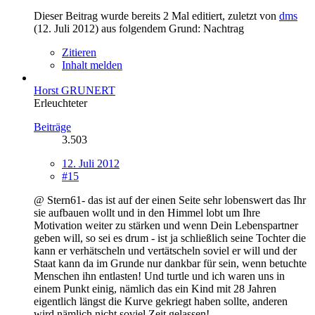
Dieser Beitrag wurde bereits 2 Mal editiert, zuletzt von
dms
(
12. Juli 2012
) aus folgendem Grund: Nachtrag
Zitieren
Inhalt melden
Horst GRUNERT
Erleuchteter
Beiträge
3.503
12. Juli 2012
#15
@ Stern61- das ist auf der einen Seite sehr lobenswert das Ihr
sie aufbauen wollt und in den Himmel lobt um Ihre
Motivation weiter zu stärken und wenn Dein Lebenspartner
geben will, so sei es drum - ist ja schließlich seine Tochter die
kann er verhätscheln und vertätscheln soviel er will und der
Staat kann da im Grunde nur dankbar für sein, wenn betuchte
Menschen ihn entlasten! Und turtle und ich waren uns in
einem Punkt einig, nämlich das ein Kind mit 28 Jahren
eigentlich längst die Kurve gekriegt haben sollte, anderen
wird nämlich nicht soviel Zeit gelassen!