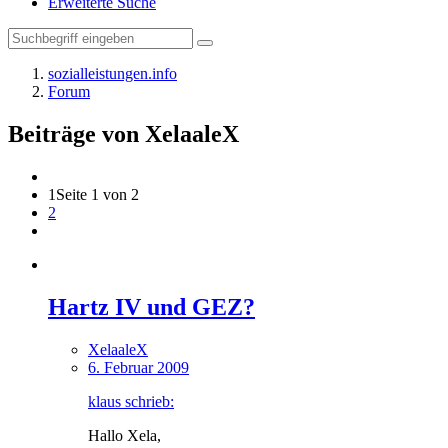
Erweiterte Suche
sozialleistungen.info
Forum
Beiträge von XelaaleX
1
Seite 1 von 2
2
Hartz IV und GEZ?
XelaaleX
6. Februar 2009
klaus schrieb:
Hallo Xela,