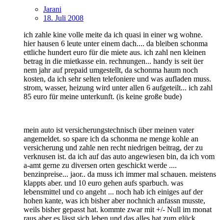
Jarani
18. Juli 2008
ich zahle kine volle meite da ich quasi in einer wg wohne.
hier hausen 6 leute unter einem dach.... da bleiben schonma
ettliche hundert euro für die miete aus. ich zahl nen kleinen
betrag in die mietkasse ein. rechnungen... handy is seit üer
nem jahr auf prepaid umgestellt, da schonma haum noch
kosten, da ich sehr selten telefoniere und was aufladen muss.
strom, wasser, heizung wird unter allen 6 aufgeteilt... ich zahl
85 euro für meine unterkunft. (is keine große bude)
mein auto ist versicherungstechnisch über meinen vater
angemeldet. so spare ich da schonma ne menge kohle an
versicherung und zahle nen recht niedrigen beitrag, der zu
verknusen ist. da ich auf das auto angewiesen bin, da ich vom
a-amt gerne zu diversen orten geschickt werde ....
benzinpreise... jaor.. da muss ich immer mal schauen. meistens
klappts aber. und 10 euro gehen aufs sparbuch. was
lebensmittel und co angeht ... noch hab ich einiges auf der
hohen kante, was ich bisher aber nochnich anfassn musste,
weils bisher gepasst hat. kommte zwar mit +/- Null im monat
raus aber es lässt sich leben und das alles hat zum glück