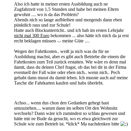
Also ich hatte in meiner ersten Ausbildung auch ne
Zugfahrzeit von 1,5 Stunden und habe bei meinen Eltern
gewohnt .... wo is da das Problem?
Abends nich so lange aufbleiben und morgends dann eben
pünktlich raus und zur Schule!
Hatte auch Blockunterricht.. und ich hab im ersten Lehrjahr
nicht mal 300 Euro
bekommen ... also hätte ich mich da ja erst
recht beklagen müssen -.- meine Güte ....
Wegen der Fahrtkosten.. weiß ja nich was du für ne
Ausbildung machst, aber es gibt auch Betriebe die einem die
Fahrtkosten zum Teil zurück erstatten. Wie wäre es denn mal
damit, dass du deinen Chef fragst, ob das bei dir in der Firma
eventuell der Fall wäre oder eben nich.. wenn nich.. Pech
gehabt dann musst du damit leben. Ich musste auch auf meine
Tasche die Fahrkarten kaufen und habs überlebt.
Achso... wenn dus chon den Gedanken gehegt hast
umzuziehen.... warum dann im selben Ort den Wohnsitz
wechseln? Dann wäre ich zumindest so schlau gewesen und
hätte mir ne Bude da gesucht, wo es etwa gleichweit zur
Schule wie zum Betrieb ist. *klick* Ma nachdenken bitte