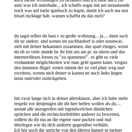
auto was ich unterhalte... ich schaffs sogar mit am monatsende
noch was auf mein sparbuch zu legen, damit ich auch ma nen
bissel rücklage hab. warum schaffst du das nich?
du sagst selber du hast e zu große wohnung... ja.... dann such
dir ne andere. und wenns im nachbardorf is oder sonstwas.
zieh mit deiner bekannten zusammen, das spart einiges, wenn
du eh so viele stunde be ihr bist um am pc zu sitzen und das
internet/dieses forum zu "zu spammen!". es gibt so viele
verdammte möglichkeiten wie man geld sparen kann. vergiss
den dummen flügel. ersten nimmt der zu viel platz weg und
zweitens, wenns nich deiner is kannst ne auch links liegen
lassn und/oder zurückgeben.
bin zwar lange nich in deiner altersklasse, aber ich habe mehr
respekt vor denjenigen die dir hier helfen wollen als du....
anstatt alle anzugreifen mit irgendwelchen dämlichen
sprüchen und die rechtschreibfehler anderer zu bewerten,
solltest du dir ma an die eigene nase packen und mal
überlegen wie du dich anderen gegenüber verhälst.
Ich hör noch die sprüche von den älteren damen in meiner