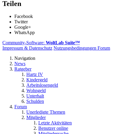
Teilen
Facebook
Twitter
Google+
WhatsApp
Community-Software:
WoltLab Suite™
Impressum & Datenschutz
Nutzungsbedingungen Forum
Navigation
News
Ratgeber
Hartz IV
Kindergeld
Arbeitslosengeld
Wohngeld
Unterhalt
Schulden
Forum
Unerledigte Themen
Mitglieder
Letzte Aktivitäten
Benutzer online
Mitgliedersuche