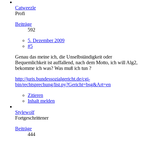
Catweezle
Profi
Beiträge
592
5. Dezember 2009
#5
Genau das meine ich, die Unselbständigkeit oder
Bequemlichkeit ist auffallend, nach dem Motto, ich will Alg2,
bekomme ich was? Was muß ich tun ?
http://juris.bundessozialgericht.de/cgi-
bin/rechtsprechung/list.py?Gericht=bsg&Art=en
Zitieren
Inhalt melden
Stylewolf
Fortgeschrittener
Beiträge
444