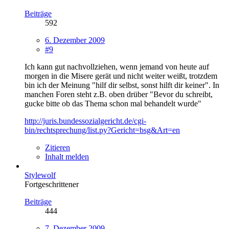
Beiträge
592
6. Dezember 2009
#9
Ich kann gut nachvollziehen, wenn jemand von heute auf
morgen in die Misere gerät und nicht weiter weißt, trotzdem
bin ich der Meinung "hilf dir selbst, sonst hilft dir keiner". In
manchen Foren steht z.B. oben drüber "Bevor du schreibt,
gucke bitte ob das Thema schon mal behandelt wurde"
http://juris.bundessozialgericht.de/cgi-
bin/rechtsprechung/list.py?Gericht=bsg&Art=en
Zitieren
Inhalt melden
Stylewolf
Fortgeschrittener
Beiträge
444
7. Dezember 2009