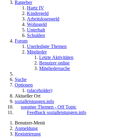
Ratgeber
Hartz IV
Kindergeld
Arbeitslosengeld
Wohngeld
Unterhalt
Schulden
Forum
Unerledigte Themen
Mitglieder
Letzte Aktivitäten
Benutzer online
Mitgliedersuche
Suche
Optionen
(placeholder)
Aktueller Ort
sozialleistungen.info
sonstige Themen - Off Topic
Feedback sozialleistungen.info
Benutzer-Menü
Anmeldung
Registrierung