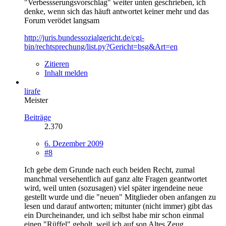
"Verbessserungsvorschlag" weiter unten geschrieben, ich
denke, wenn sich das häuft antwortet keiner mehr und das
Forum verödet langsam
http://juris.bundessozialgericht.de/cgi-
bin/rechtsprechung/list.py?Gericht=bsg&Art=en
Zitieren
Inhalt melden
lirafe
Meister
Beiträge
2.370
6. Dezember 2009
#8
Ich gebe dem Grunde nach euch beiden Recht, zumal
manchmal versehentlich auf ganz alte Fragen geantwortet
wird, weil unten (sozusagen) viel später irgendeine neue
gestellt wurde und die "neuen" Mitglieder oben anfangen zu
lesen und darauf antworten; mitunter (nicht immer) gibt das
ein Durcheinander, und ich selbst habe mir schon einmal
einen "Rüffel" geholt, weil ich auf son Altes Zeug