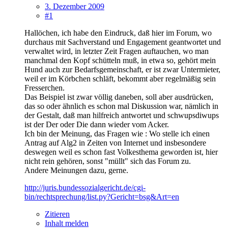
3. Dezember 2009
#1
Hallöchen, ich habe den Eindruck, daß hier im Forum, wo
durchaus mit Sachverstand und Engagement geantwortet und
verwaltet wird, in letzter Zeit Fragen auftauchen, wo man
manchmal den Kopf schütteln muß, in etwa so, gehört mein
Hund auch zur Bedarfsgemeinschaft, er ist zwar Untermieter,
weil er im Körbchen schläft, bekommt aber regelmäßig sein
Fresserchen.
Das Beispiel ist zwar völlig daneben, soll aber ausdrücken,
das so oder ähnlich es schon mal Diskussion war, nämlich in
der Gestalt, daß man hilfreich antwortet und schwupsdiwups
ist der Der oder Die dann wieder vom Acker.
Ich bin der Meinung, das Fragen wie : Wo stelle ich einen
Antrag auf Alg2 in Zeiten von Internet und insbesondere
deswegen weil es schon fast Volkesthema geworden ist, hier
nicht rein gehören, sonst "müllt" sich das Forum zu.
Andere Meinungen dazu, gerne.
http://juris.bundessozialgericht.de/cgi-
bin/rechtsprechung/list.py?Gericht=bsg&Art=en
Zitieren
Inhalt melden