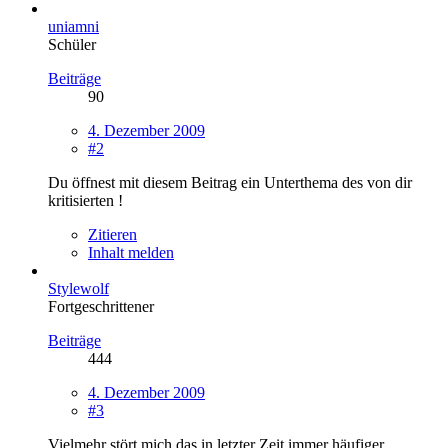
uniamni
Schüler
Beiträge
90
4. Dezember 2009
#2
Du öffnest mit diesem Beitrag ein Unterthema des von dir
kritisierten !
Zitieren
Inhalt melden
Stylewolf
Fortgeschrittener
Beiträge
444
4. Dezember 2009
#3
Vielmehr stört mich das in letzter Zeit immer häufiger