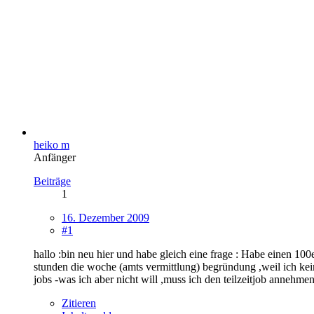
heiko m
Anfänger
Beiträge
1
16. Dezember 2009
#1
hallo :bin neu hier und habe gleich eine frage : Habe einen 10
stunden die woche (amts vermittlung) begründung ,weil ich kei
jobs -was ich aber nicht will ,muss ich den teilzeitjob annehme
Zitieren