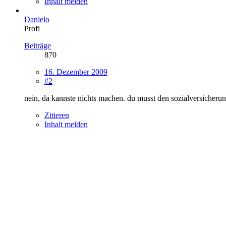
Inhalt melden
Danielo
Profi
Beiträge
870
16. Dezember 2009
#2
nein, da kannste nichts machen. du musst den sozialversicherun
Zitieren
Inhalt melden