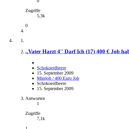
0
Zugriffe
5,3k
0
,,Vater Harzt 4'' Darf Ich (17) 400 € Job h
Schokoerdbeere
15. September 2009
Minijob / 400 Euro Job
Schokoerdbeere
15. September 2009
Antworten
1
Zugriffe
7,1k
1