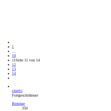
1
…
10
11
Seite 11 von 14
12
13
14
chiefci
Fortgeschrittener
Beiträge
350