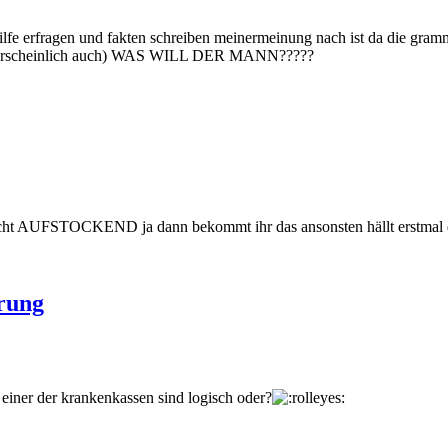
en hilfe erfragen und fakten schreiben meinermeinung nach ist da die 
e wahrscheinlich auch) WAS WILL DER MANN?????
t AUFSTOCKEND ja dann bekommt ihr das ansonsten hällt erstmal das 
rung
n einer der krankenkassen sind logisch oder?