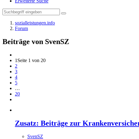
Erweiterte Suche
sozialleistungen.info
Forum
Beiträge von SvenSZ
1
Seite 1 von 20
2
3
4
5
…
20
Zusatz: Beiträge zur Krankenversiche
SvenSZ