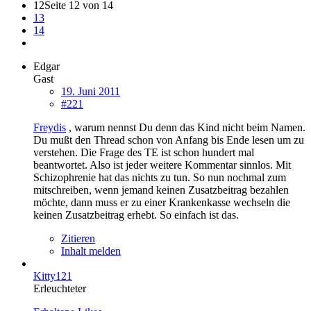
12
Seite 12 von 14
13
14
Edgar
Gast
19. Juni 2011
#221
Freydis
, warum nennst Du denn das Kind nicht beim Namen.
Du mußt den Thread schon von Anfang bis Ende lesen um zu
verstehen. Die Frage des TE ist schon hundert mal
beantwortet. Also ist jeder weitere Kommentar sinnlos. Mit
Schizophrenie hat das nichts zu tun. So nun nochmal zum
mitschreiben, wenn jemand keinen Zusatzbeitrag bezahlen
möchte, dann muss er zu einer Krankenkasse wechseln die
keinen Zusatzbeitrag erhebt. So einfach ist das.
Zitieren
Inhalt melden
Kitty121
Erleuchteter