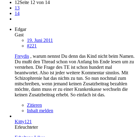
12
Seite 12 von 14
13
14
Edgar
Gast
19. Juni 2011
#221
Freydis
, warum nennst Du denn das Kind nicht beim Namen.
Du mußt den Thread schon von Anfang bis Ende lesen um zu
verstehen. Die Frage des TE ist schon hundert mal
beantwortet. Also ist jeder weitere Kommentar sinnlos. Mit
Schizophrenie hat das nichts zu tun. So nun nochmal zum
mitschreiben, wenn jemand keinen Zusatzbeitrag bezahlen
möchte, dann muss er zu einer Krankenkasse wechseln die
keinen Zusatzbeitrag erhebt. So einfach ist das.
Zitieren
Inhalt melden
Kitty121
Erleuchteter