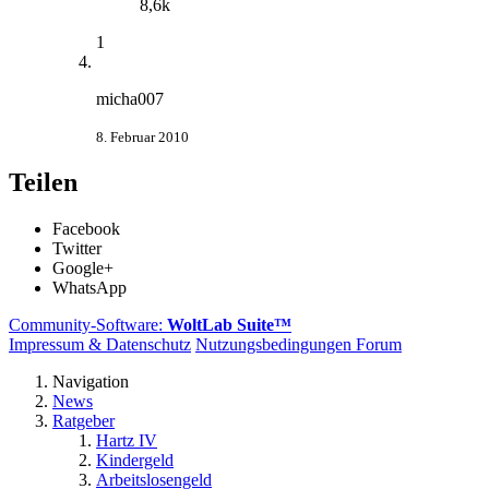
8,6k
1
micha007
8. Februar 2010
Teilen
Facebook
Twitter
Google+
WhatsApp
Community-Software:
WoltLab Suite™
Impressum & Datenschutz
Nutzungsbedingungen Forum
Navigation
News
Ratgeber
Hartz IV
Kindergeld
Arbeitslosengeld