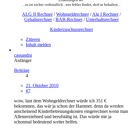
...es ist nichts verbindlich...wer fehler findet, derf se behalten...
ALG II Rechner
/
Wohngeldrechner
/
Alg I Rechner
/
Gehaltsrechner
/
BAB-Rechner
/
Unterhaltsrechner
Kinderzuschussrechner
Zitieren
Inhalt melden
cassandra
Anfänger
Beiträge
4
21. Oktober 2010
#7
wow, laut dem Wohngeldrechner würde ich 351 €
bekommen, das wär ja schon der Hammer, denn da werden
anscheinend Kinderbetreuungskosten eingerechnet wenn man
Alleinerziehned und berufstätig ist. Das würde mir ja
schonmal bedeutend weiter helfen.