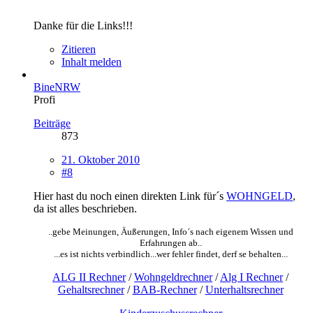
Danke für die Links!!!
Zitieren
Inhalt melden
BineNRW
Profi
Beiträge
873
21. Oktober 2010
#8
Hier hast du noch einen direkten Link für´s
WOHNGELD
,
da ist alles beschrieben.
..gebe Meinungen, Äußerungen, Info´s nach eigenem Wissen und
Erfahrungen ab..
...es ist nichts verbindlich...wer fehler findet, derf se behalten...
ALG II Rechner
/
Wohngeldrechner
/
Alg I Rechner
/
Gehaltsrechner
/
BAB-Rechner
/
Unterhaltsrechner