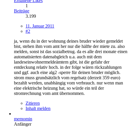
Erhaltene Likes
1
Beiträge
3.199
11. Januar 2011
#2
ja, wenn du in der wohnung deines bruder wieder gemeldet
bist, stehen ihm vom amt her nur die hälfte der miete zu. also
melden, sonst ist das sozialbetrug. da es alle drei monate einen
automatisierten datenabgleich u.a. auch mit dem
landeseinwohnermeldeämtern gibt, ist die gefahr der
entdeckung relativ hoch. in der folge wären rückzahlungen
und ggf. auch eine alg2 -sperre für deinen bruder möglich.
strom muss grundsätzlich vom regelsatz (derzeit 359 euro)
bezahlt werden, unabhängig vom verbrauch. nur wenn man
eine elektrische heizung hat, so würde ein teil der
stromrechnung vom amt übernommen.
Zitieren
Inhalt melden
memomin
Anfänger